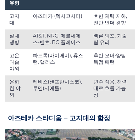
유형
고지
아즈테카 (멕시코시티)
후반 체력 저하,
대
전반 언더 경향
실내
AT&T, NRG, 메르세데
빠른 템포, 기술
냉방
스-벤츠, BC 플레이스
팀 유리
고온
하드록(마이애미), 휴스
후반 오버·양팀
다습
턴, 댈러스
득점 패턴
야외
온화
레비스(샌프란시스코),
변수 적음, 전력
한 야
루멘(시애틀)
대로 흐를 가능
외
성
아즈테카 스타디움 – 고지대의 함정