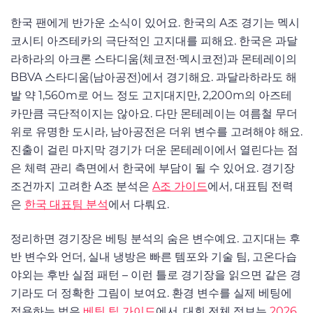
한국 팬에게 반가운 소식이 있어요. 한국의 A조 경기는 멕시
코시티 아즈테카의 극단적인 고지대를 피해요. 한국은 과달
라하라의 아크론 스타디움(체코전·멕시코전)과 몬테레이의
BBVA 스타디움(남아공전)에서 경기해요. 과달라하라도 해
발 약 1,560m로 어느 정도 고지대지만, 2,200m의 아즈테
카만큼 극단적이지는 않아요. 다만 몬테레이는 여름철 무더
위로 유명한 도시라, 남아공전은 더위 변수를 고려해야 해요.
진출이 걸린 마지막 경기가 더운 몬테레이에서 열린다는 점
은 체력 관리 측면에서 한국에 부담이 될 수 있어요. 경기장
조건까지 고려한 A조 분석은
A조 가이드
에서, 대표팀 전력
은
한국 대표팀 분석
에서 다뤄요.
정리하면 경기장은 베팅 분석의 숨은 변수예요. 고지대는 후
반 변수와 언더, 실내 냉방은 빠른 템포와 기술 팀, 고온다습
야외는 후반 실점 패턴 – 이런 틀로 경기장을 읽으면 같은 경
기라도 더 정확한 그림이 보여요. 환경 변수를 실제 베팅에
적용하는 법은
베팅 팁 가이드
에서, 대회 전체 정보는
2026