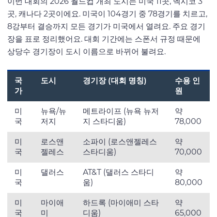
이번 대회의 2026 월드컵 개최 도시는 미국 11곳, 멕시코 3
곳, 캐나다 2곳이에요. 미국이 104경기 중 78경기를 치르고,
8강부터 결승까지 모든 경기가 미국에서 열려요. 주요 경기
장을 표로 정리했어요. 대회 기간에는 스폰서 규정 때문에
상당수 경기장이 도시 이름으로 바뀌어 불려요.
국
도시
경기장 (대회 명칭)
수용 인
가
원
미
뉴욕/뉴
메트라이프 (뉴욕 뉴저
약
국
저지
지 스타디움)
78,000
미
로스앤
소파이 (로스앤젤레스
약
국
젤레스
스타디움)
70,000
미
댈러스
AT&T (댈러스 스타디
약
국
움)
80,000
미
마이애
하드록 (마이애미 스타
약
국
미
디움)
65,000