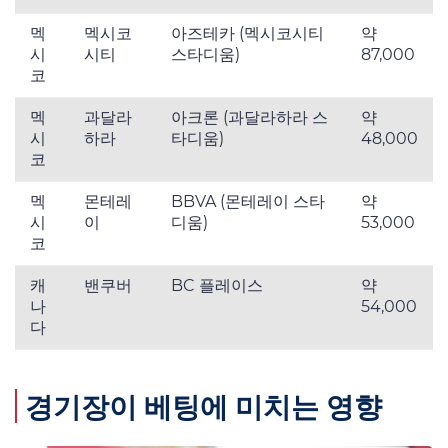
멕
멕시코
아즈테카 (멕시코시티
약
시
시티
스타디움)
87,000
코
멕
과달라
아크론 (과달라하라 스
약
시
하라
타디움)
48,000
코
멕
몬테레
BBVA (몬테레이 스타
약
시
이
디움)
53,000
코
캐
밴쿠버
BC 플레이스
약
나
54,000
다
경기장이 베팅에 미치는 영향