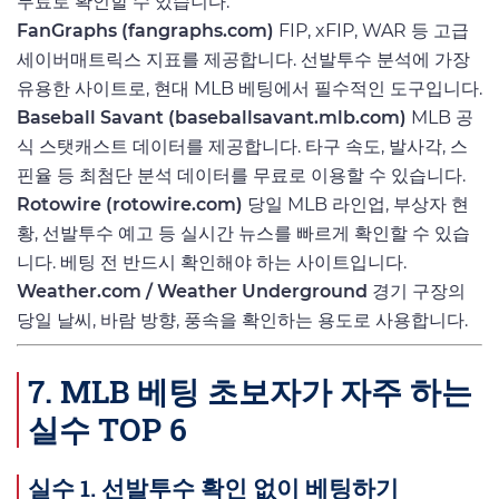
무료로 확인할 수 있습니다.
FanGraphs (fangraphs.com)
FIP, xFIP, WAR 등 고급
세이버매트릭스 지표를 제공합니다. 선발투수 분석에 가장
유용한 사이트로, 현대 MLB 베팅에서 필수적인 도구입니다.
Baseball Savant (baseballsavant.mlb.com)
MLB 공
식 스탯캐스트 데이터를 제공합니다. 타구 속도, 발사각, 스
핀율 등 최첨단 분석 데이터를 무료로 이용할 수 있습니다.
Rotowire (rotowire.com)
당일 MLB 라인업, 부상자 현
황, 선발투수 예고 등 실시간 뉴스를 빠르게 확인할 수 있습
니다. 베팅 전 반드시 확인해야 하는 사이트입니다.
Weather.com / Weather Underground
경기 구장의
당일 날씨, 바람 방향, 풍속을 확인하는 용도로 사용합니다.
7. MLB 베팅 초보자가 자주 하는
실수 TOP 6
실수 1. 선발투수 확인 없이 베팅하기