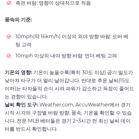
측면 바람: 영향이 상대적으로 적음
풍속의 기준:
10mph(약 16km/h) 이상의 외야 방향 바람: 오버 베
팅 고려
10mph 이상의 내야 방향 바람: 언더 베팅 고려
기온의 영향:
기온이 높을수록(특히 30도 이상) 공기 밀도가
낮아져 타구가 더 멀리 날아갑니다. 반대로 추운 날씨(15도
이하)는 타자들의 손이 시려 파워가 감소하고 득점이 줄어드
는 경향이 있습니다.
날씨 확인 도구:
Weather.com, AccuWeather에서 경기
시작 시각의 구장별 바람 방향, 풍속, 기온을 확인할 수 있습
니다. 전문 MLB 베터들은 경기 2~3시간 전 최신 날씨 데이
터를 반드시 확인합니다.