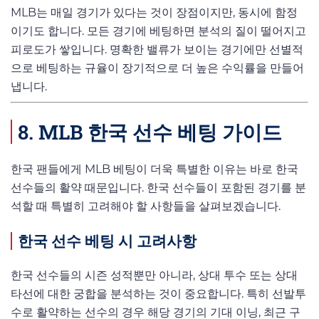
MLB는 매일 경기가 있다는 것이 장점이지만, 동시에 함정
이기도 합니다. 모든 경기에 베팅하면 분석의 질이 떨어지고
피로도가 쌓입니다. 명확한 밸류가 보이는 경기에만 선별적
으로 베팅하는 규율이 장기적으로 더 높은 수익률을 만들어
냅니다.
8. MLB 한국 선수 베팅 가이드
한국 팬들에게 MLB 베팅이 더욱 특별한 이유는 바로 한국
선수들의 활약 때문입니다. 한국 선수들이 포함된 경기를 분
석할 때 특별히 고려해야 할 사항들을 살펴보겠습니다.
한국 선수 베팅 시 고려사항
한국 선수들의 시즌 성적뿐만 아니라, 상대 투수 또는 상대
타선에 대한 궁합을 분석하는 것이 중요합니다. 특히 선발투
수로 활약하는 선수의 경우 해당 경기의 기대 이닝, 최근 구