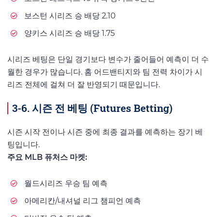
보스턴 시리즈 승 배당 2.10
양키스 시리즈 승 배당 1.75
시리즈 베팅은 단일 경기보다 변수가 줄어들어 예측이 더 수
월한 경우가 많습니다. 홈 어드밴티지와 팀 전력 차이가 시
리즈 전체에 걸쳐 더 잘 반영되기 때문입니다.
3-6. 시즌 전 베팅 (Futures Betting)
시즌 시작 전이나 시즌 중에 최종 결과를 예측하는 장기 베
팅입니다.
주요 MLB 퓨처스 마켓:
월드시리즈 우승 팀 예측
아메리칸/내셔널 리그 챔피언 예측