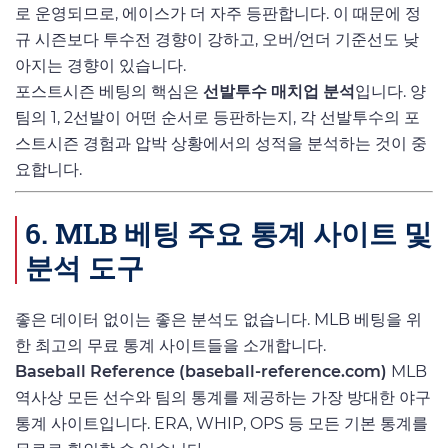
로 운영되므로, 에이스가 더 자주 등판합니다. 이 때문에 정
규 시즌보다 투수전 경향이 강하고, 오버/언더 기준선도 낮
아지는 경향이 있습니다.
포스트시즌 베팅의 핵심은
선발투수 매치업 분석
입니다. 양
팀의 1, 2선발이 어떤 순서로 등판하는지, 각 선발투수의 포
스트시즌 경험과 압박 상황에서의 성적을 분석하는 것이 중
요합니다.
6. MLB 베팅 주요 통계 사이트 및
분석 도구
좋은 데이터 없이는 좋은 분석도 없습니다. MLB 베팅을 위
한 최고의 무료 통계 사이트들을 소개합니다.
Baseball Reference (baseball-reference.com)
MLB
역사상 모든 선수와 팀의 통계를 제공하는 가장 방대한 야구
통계 사이트입니다. ERA, WHIP, OPS 등 모든 기본 통계를