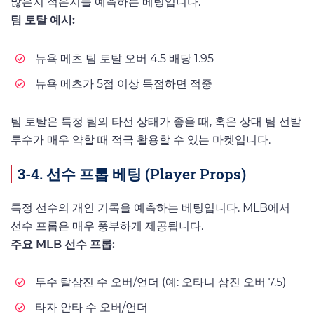
많은지 적은지를 예측하는 베팅입니다.
팀 토탈 예시:
뉴욕 메츠 팀 토탈 오버 4.5 배당 1.95
뉴욕 메츠가 5점 이상 득점하면 적중
팀 토탈은 특정 팀의 타선 상태가 좋을 때, 혹은 상대 팀 선발
투수가 매우 약할 때 적극 활용할 수 있는 마켓입니다.
3-4. 선수 프롭 베팅 (Player Props)
특정 선수의 개인 기록을 예측하는 베팅입니다. MLB에서
선수 프롭은 매우 풍부하게 제공됩니다.
주요 MLB 선수 프롭:
투수 탈삼진 수 오버/언더 (예: 오타니 삼진 오버 7.5)
타자 안타 수 오버/언더