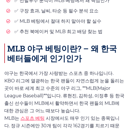
✅ 선발투수 분석이 MLB 베팅에서 왜 핵심인가
✅ 구장 효과, 날씨, 타순 등 필수 분석 요소
✅ MLB 베팅에서 절대 하지 말아야 할 실수
✅ 추천 북메이커 및 MLB 최고 배당 찾는 법
MLB 야구 베팅이란? – 왜 한국
베터들에게 인기인가
야구는 한국에서 가장 사랑받는 스포츠 중 하나입니다.
KBO 리그에 열광하는 한국 팬들이 자연스럽게 눈을 돌리는
곳이 바로 세계 최고 수준의 야구 리그, **MLB(Major
League Baseball)**입니다. 류현진, 김하성, 이정후 등 한국
출신 선수들이 MLB에서 활약하면서 한국 팬들의 MLB에
대한 관심은 그 어느 때보다 높습니다.
MLB는
스포츠 베팅
시장에서도 매우 인기 있는 종목입니
다. 정규 시즌에만 30개 팀이 각각 162경기를 치르기 때문