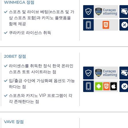
WINMEGA 장점
스포츠 및 라이브 베팅(e스포츠 및 가
상 스포츠 포함)과 카지노 플랫폼을
함께 제공
쿠라카오 라이선스 취득
20BET 장점
라이센스를 취득한 정식 한국 온라인
스포츠 토토 사이트라는 점
입/출금 수단에 가상화폐 옵션도 가능
하다는 점
스포츠와 카지노 VIP 프로그램이 각
각 존재한다는 점
VAVE 장점