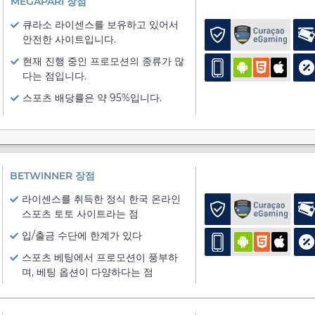
MEGAPARI 장점
큐라소 라이센스를 보유하고 있어서
안전한 사이트입니다.
현재 진행 중인 프로모션의 종류가 많
다는 점입니다.
스포츠 배당률은 약 95%입니다.
BETWINNER 장점
라이센스를 취득한 정식 한국 온라인
스포츠 토토 사이트라는 점
입/출금 수단에 한계가 있다
스포츠 베팅에서 프로모션이 풍부하
며, 베팅 옵션이 다양하다는 점