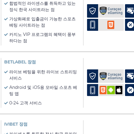
합법적인 라이센스를 취득하고 있는
정식 한국 사이트라는 점
가상화폐로 입출금이 가능한 스포츠
베팅 사이트라는 점
카지노 VIP 프로그램의 혜택이 풍부
하다는 점
BETLABEL 장점
라이브 베팅을 위한 라이브 스트리밍
서비스
Android 및 iOS용 모바일 스포츠 베
팅 앱
0-24 고객 서비스
IVIBET 장점
라이센스를 취득한 정식 한국 온라인