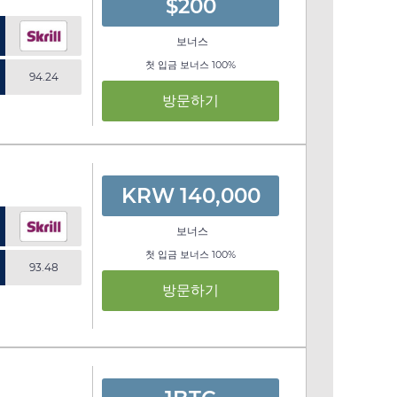
$200
보너스
첫 입금 보너스 100%
94.24
방문하기
KRW 140,000
보너스
첫 입금 보너스 100%
93.48
방문하기