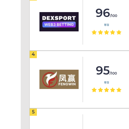
96
/100
평점
4
95
/100
평점
5