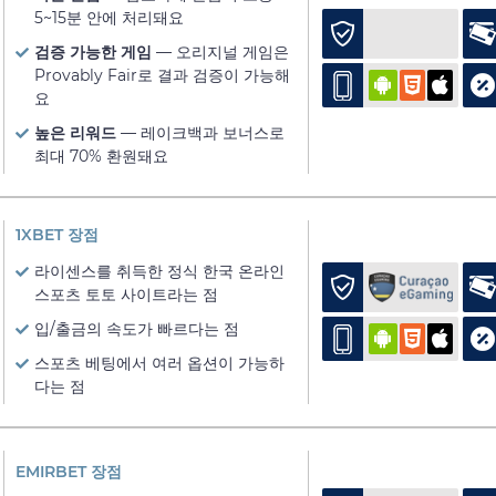
5~15분 안에 처리돼요
검증 가능한 게임
— 오리지널 게임은
Provably Fair로 결과 검증이 가능해
요
높은 리워드
— 레이크백과 보너스로
최대 70% 환원돼요
1XBET 장점
라이센스를 취득한 정식 한국 온라인
스포츠 토토 사이트라는 점
입/출금의 속도가 빠르다는 점
스포츠 베팅에서 여러 옵션이 가능하
다는 점
EMIRBET 장점