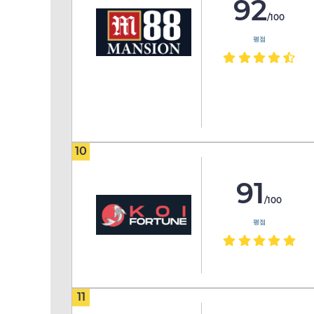
92
/100
평점
10
91
/100
평점
11