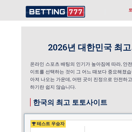
2026년 대한민국 최
온라인 스포츠 배팅의 인기가 높아짐에 따라, 안
이트를 선택하는 것이 그 어느 때보다 중요해졌습
아져 나오는 가운데, 어떤 곳이 진정으로 안전하고
하기란 쉽지 않습니다.
한국의 최고 토토사이트
테스트 우승자