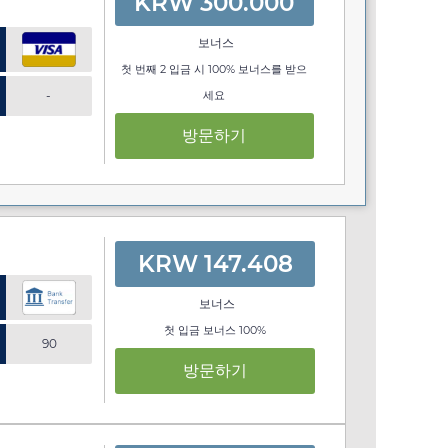
KRW 300.000
보너스
첫 번째 2 입금 시 100% 보너스를 받으
세요
-
방문하기
KRW 147.408
보너스
첫 입금 보너스 100%
90
방문하기