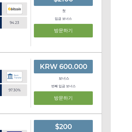
첫
입금 보너스
94.23
방문하기
KRW 600.000
보너스
번째 입금 보너스
97.30%
방문하기
$200