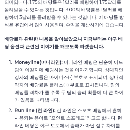
의미입니다. 1.75의 배당률은 1달러를 베팅하여 1.75달러를
돌려받을 수 있다는 것입니다. 3.00의 배당률은 1달러를 베
팅하여 3달러를 돌려받을 수 있다는 것입니다. 이 배당률 방
식은 유럽에서 많이 사용되며, 수익을 계산하기에 쉽습니다.
배당률과 관련한 내용을 알아보았으니 지금부터는 야구 베
팅 옵션과 관련된 이야기를 해보도록 하겠습니다.
Moneyline(머니라인):
머니라인 베팅은 단순히 어느
팀이 이길지에 배팅하는 것을 이야기합니다. 상대적인
강자의 배당률은 마이너스(-) 부호로 표시되며, 상대적
약자의 배당률은 플러스(+) 부호로 표시됩니다. 팀의
배당률 격차가 클 수록 두 팀의 승리 확률에 더 큰 차이
가 있음을 나타냅니다.
Run line (런 라인):
런 라인은 스포츠 베팅에서 흔히
사용되는 용어로 “포인트 스프레드”라고도 합니다. 런
라인 베팅은 야구 토토에서 승패가 아닌 점수 차이를