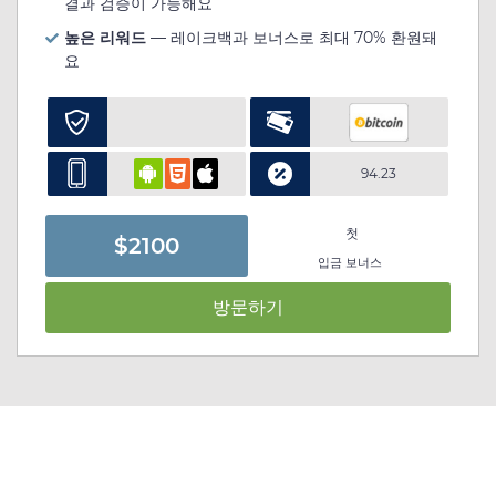
결과 검증이 가능해요
높은 리워드
— 레이크백과 보너스로 최대 70% 환원돼
요
94.23
첫
$2100
입금 보너스
방문하기