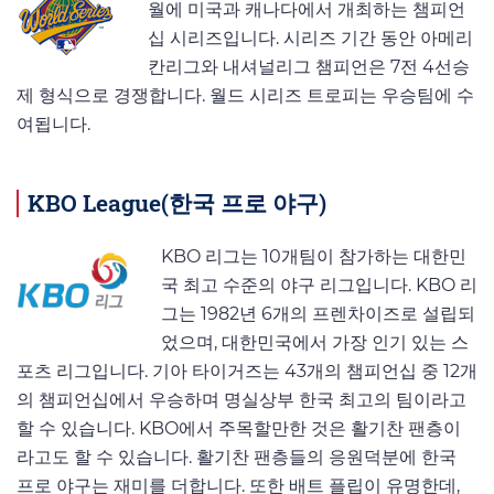
월에 미국과 캐나다에서 개최하는 챔피언
십 시리즈입니다. 시리즈 기간 동안 아메리
칸리그와 내셔널리그 챔피언은 7전 4선승
제 형식으로 경쟁합니다. 월드 시리즈 트로피는 우승팀에 수
여됩니다.
KBO League(한국 프로 야구)
KBO 리그는 10개팀이 참가하는 대한민
국 최고 수준의 야구 리그입니다. KBO 리
그는 1982년 6개의 프렌차이즈로 설립되
었으며, 대한민국에서 가장 인기 있는 스
포츠 리그입니다. 기아 타이거즈는 43개의 챔피언십 중 12개
의 챔피언십에서 우승하며 명실상부 한국 최고의 팀이라고
할 수 있습니다. KBO에서 주목할만한 것은 활기찬 팬층이
라고도 할 수 있습니다. 활기찬 팬층들의 응원덕분에 한국
프로 야구는 재미를 더합니다. 또한 배트 플립이 유명한데,