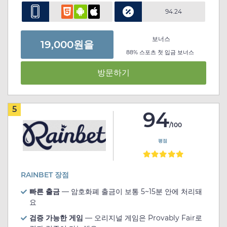
94.24
보너스
19,000원을
88% 스포츠 첫 입금 보너스
방문하기
5
94
/100
평점
RAINBET 장점
빠른 출금
— 암호화폐 출금이 보통 5~15분 안에 처리돼
요
검증 가능한 게임
— 오리지널 게임은 Provably Fair로