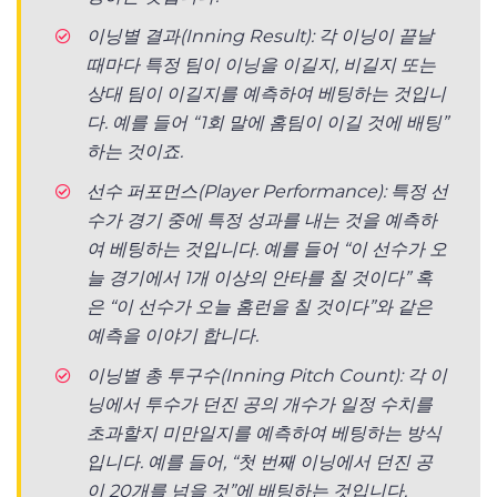
이닝별 결과(Inning Result): 각 이닝이 끝날
때마다 특정 팀이 이닝을 이길지, 비길지 또는
상대 팀이 이길지를 예측하여 베팅하는 것입니
다. 예를 들어 “1회 말에 홈팀이 이길 것에 배팅”
하는 것이죠.
선수 퍼포먼스(Player Performance): 특정 선
수가 경기 중에 특정 성과를 내는 것을 예측하
여 베팅하는 것입니다. 예를 들어 “이 선수가 오
늘 경기에서 1개 이상의 안타를 칠 것이다” 혹
은 “이 선수가 오늘 홈런을 칠 것이다”와 같은
예측을 이야기 합니다.
이닝별 총 투구수(Inning Pitch Count): 각 이
닝에서 투수가 던진 공의 개수가 일정 수치를
초과할지 미만일지를 예측하여 베팅하는 방식
입니다. 예를 들어, “첫 번째 이닝에서 던진 공
이 20개를 넘을 것”에 배팅하는 것입니다.