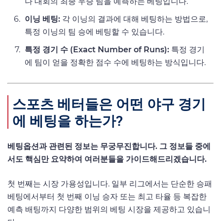
나 대회의 최종 우승 팀을 예측하는 베팅입니다.
이닝 베팅:
각 이닝의 결과에 대해 베팅하는 방법으로,
특정 이닝의 팀 승에 베팅할 수 있습니다.
특정 경기 수 (Exact Number of Runs):
특정 경기
에 팀이 얻을 정확한 점수 수에 베팅하는 방식입니다.
스포츠 베터들은 어떤 야구 경기
에 베팅을 하는가?
베팅옵션과 관련된 정보는 무궁무진합니다. 그 정보들 중에
서도 핵심만 요약하여 여러분들을 가이드해드리겠습니다.
첫 번째는 시장 가용성입니다. 일부 리그에서는 단순한 승패
베팅에서부터 첫 번째 이닝 승자 또는 최고 타율 등 복잡한
예측 배팅까지 다양한 범위의 베팅 시장을 제공하고 있습니