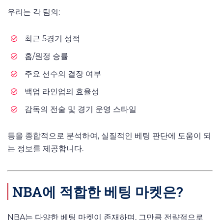
우리는 각 팀의:
최근 5경기 성적
홈/원정 승률
주요 선수의 결장 여부
백업 라인업의 효율성
감독의 전술 및 경기 운영 스타일
등을 종합적으로 분석하여, 실질적인 베팅 판단에 도움이 되
는 정보를 제공합니다.
NBA에 적합한 베팅 마켓은?
NBA는 다양한 베팅 마켓이 존재하며, 그만큼 전략적으로