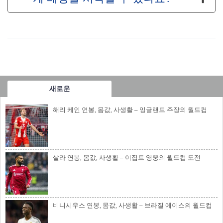
새로운
해리 케인 연봉, 몸값, 사생활 – 잉글랜드 주장의 월드컵
살라 연봉, 몸값, 사생활 – 이집트 영웅의 월드컵 도전
비니시우스 연봉, 몸값, 사생활 – 브라질 에이스의 월드컵