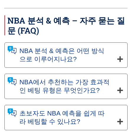
NBA 분석 & 예측 – 자주 묻는 질
문 (FAQ)
NBA 분석 & 예측은 어떤 방식
으로 이루어지나요?
NBA에서 추천하는 가장 효과적
인 베팅 유형은 무엇인가요?
초보자도 NBA 예측을 쉽게 따
라 베팅할 수 있나요?