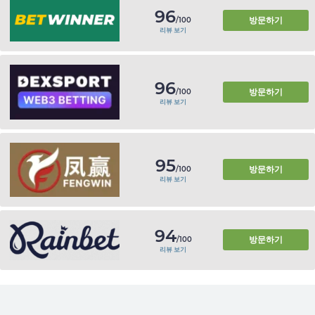
96
방문하기
/100
리뷰 보기
96
방문하기
/100
리뷰 보기
95
방문하기
/100
리뷰 보기
94
방문하기
/100
리뷰 보기