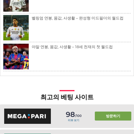
벨링엄 연봉, 몸값, 사생활 – 완성형 미드필더의 월드컵
야말 연봉, 몸값, 사생활 – 18세 천재의 첫 월드컵
최고의 베팅 사이트
98
방문하기
/100
리뷰 보기