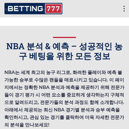
NBA 분석 & 예측 – 성공적인 농
구 베팅을 위한 모든 정보
NBA는 세계 최고의 농구 리그로, 화려한 플레이와 예측 불
가능한 승부로 수많은 팬들을 매료시키고 있습니다. 이 페이
지에서는 정확한 NBA 분석과 예측을 제공하기 위해 전문가
들이 경기 평가 시 어떤 요소를 중요하게 생각하는지 구체적
으로 알려드리고, 전문가들의 분석 과정도 함께 소개합니다.
아래에서 제공되는 최신 NBA 경기별 분석과 승부 예측을
확인하시고, 관심 있는 경기를 클릭하여 더욱 자세한 전문가
의 분석을 만나보세요!