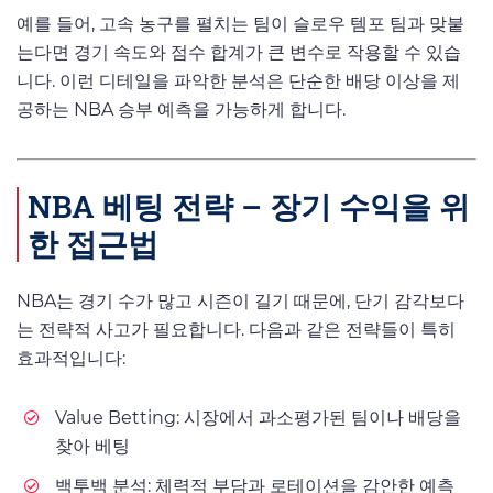
예를 들어, 고속 농구를 펼치는 팀이 슬로우 템포 팀과 맞붙
는다면 경기 속도와 점수 합계가 큰 변수로 작용할 수 있습
니다. 이런 디테일을 파악한 분석은 단순한 배당 이상을 제
공하는 NBA 승부 예측을 가능하게 합니다.
NBA 베팅 전략 – 장기 수익을 위
한 접근법
NBA는 경기 수가 많고 시즌이 길기 때문에, 단기 감각보다
는 전략적 사고가 필요합니다. 다음과 같은 전략들이 특히
효과적입니다:
Value Betting: 시장에서 과소평가된 팀이나 배당을
찾아 베팅
백투백 분석: 체력적 부담과 로테이션을 감안한 예측