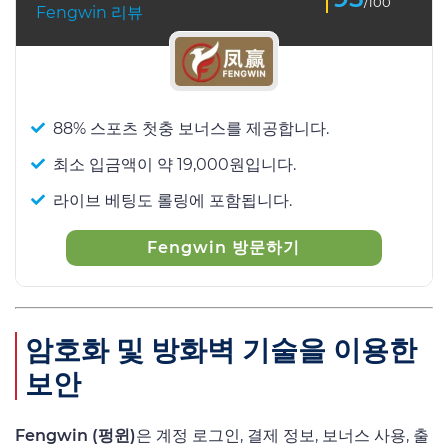
/100
Fengwin 리뷰
88% 스포츠 첫충 보너스를 제공합니다.
최소 입금액이 약 19,000원입니다.
라이브 베팅도 롤링에 포함됩니다.
Fengwin 방문하기
암호화 및 방화벽 기술을 이용한
보안
Fengwin (펑윈)
은 계정 로그인, 결제 정보, 보너스 사용, 출