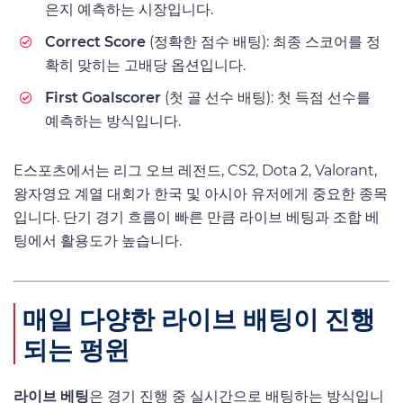
은지 예측하는 시장입니다.
Correct Score
(정확한 점수 배팅): 최종 스코어를 정
확히 맞히는 고배당 옵션입니다.
First Goalscorer
(첫 골 선수 배팅): 첫 득점 선수를
예측하는 방식입니다.
E스포츠에서는 리그 오브 레전드, CS2, Dota 2, Valorant,
왕자영요 계열 대회가 한국 및 아시아 유저에게 중요한 종목
입니다. 단기 경기 흐름이 빠른 만큼 라이브 베팅과 조합 베
팅에서 활용도가 높습니다.
매일 다양한 라이브 배팅이 진행
되는 펑윈
라이브 베팅
은 경기 진행 중 실시간으로 배팅하는 방식입니