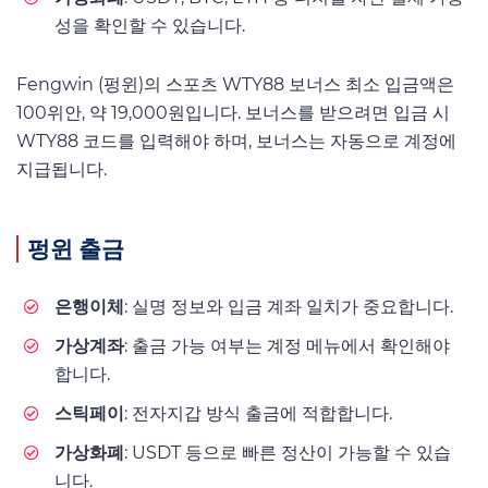
성을 확인할 수 있습니다.
Fengwin (펑윈)의 스포츠 WTY88 보너스 최소 입금액은
100위안, 약 19,000원입니다. 보너스를 받으려면 입금 시
WTY88 코드를 입력해야 하며, 보너스는 자동으로 계정에
지급됩니다.
펑윈 출금
은행이체
: 실명 정보와 입금 계좌 일치가 중요합니다.
가상계좌
: 출금 가능 여부는 계정 메뉴에서 확인해야
합니다.
스틱페이
: 전자지갑 방식 출금에 적합합니다.
가상화폐
: USDT 등으로 빠른 정산이 가능할 수 있습
니다.