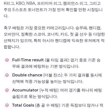
K리그, KBO, NBA, 프리미어 리그, 챔피언스 리그, 그리고
주요 E스포츠 토너먼트가 가장 먼저 확인할 만한 시장입니
다.
축구 베팅은 가장 중요한 카테고리입니다. 승무패, 핸디캡,
오버언더, 정확한 스코어, 코너킥, 카드, 첫 골 선수 등 다양한
선택지가 있으며, 특히 아시아 핸디캡에 익숙한 유저에게 적
합합니다.
Full-Time result
(풀 타임 결과): 경기 종료 기준 승
무패 결과에 베팅하는 기본 방식입니다.
Double chance
(더블 찬스): 두 가지 결과를 동시에
선택해 적중 가능성을 높이는 방식입니다.
Accumulator
(누적 배팅): 여러 경기를 하나의 베팅
슬립으로 묶는 방식입니다.
Total Goals
(총 골 수 배팅): 기준 득점보다 많거나 적