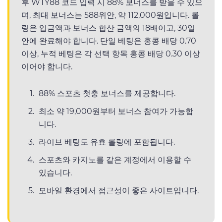
후 WTY88 코드 입력 시 88% 보너스를 받을 수 있으
며, 최대 보너스는 588위안, 약 112,000원입니다. 롤
링은 입금액과 보너스 합산 금액의 18배이고, 30일
안에 완료해야 합니다. 단일 베팅은 홍콩 배당 0.70
이상, 누적 베팅은 각 선택 항목 홍콩 배당 0.30 이상
이어야 합니다.
88% 스포츠 첫충 보너스를 제공합니다.
최소 약 19,000원부터 보너스 참여가 가능합
니다.
라이브 베팅도 유효 롤링에 포함됩니다.
스포츠와 카지노를 같은 계정에서 이용할 수
있습니다.
모바일 환경에서 접근성이 좋은 사이트입니다.