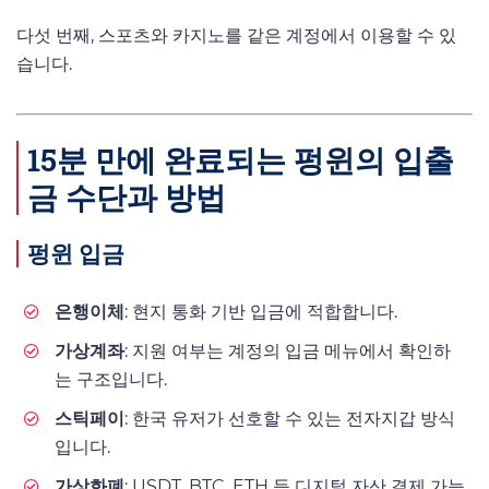
다섯 번째, 스포츠와 카지노를 같은 계정에서 이용할 수 있
습니다.
15분 만에 완료되는 펑윈의 입출
금 수단과 방법
펑윈 입금
은행이체
: 현지 통화 기반 입금에 적합합니다.
가상계좌
: 지원 여부는 계정의 입금 메뉴에서 확인하
는 구조입니다.
스틱페이
: 한국 유저가 선호할 수 있는 전자지갑 방식
입니다.
가상화폐
: USDT, BTC, ETH 등 디지털 자산 결제 가능