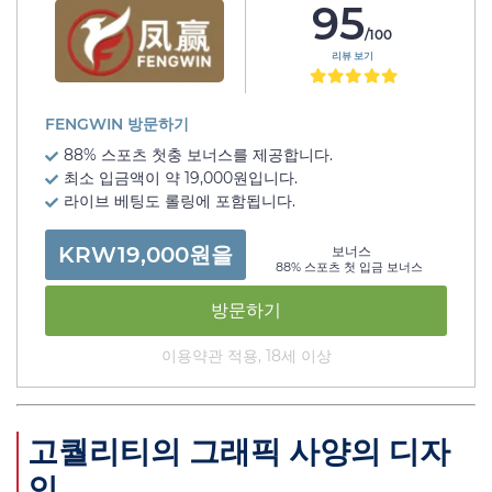
95
/100
리뷰 보기
FENGWIN 방문하기
88% 스포츠 첫충 보너스를 제공합니다.
최소 입금액이 약 19,000원입니다.
라이브 베팅도 롤링에 포함됩니다.
KRW19,000원을
보너스
88% 스포츠 첫 입금 보너스
방문하기
이용약관 적용, 18세 이상
고퀄리티의 그래픽 사양의 디자
인