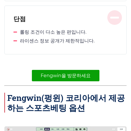
단점
롤링 조건이 다소 높은 편입니다.
라이센스 정보 공개가 제한적입니다.
Fengwin을 방문하세요
Fengwin(펑윈) 코리아에서 제공
하는 스포츠베팅 옵션