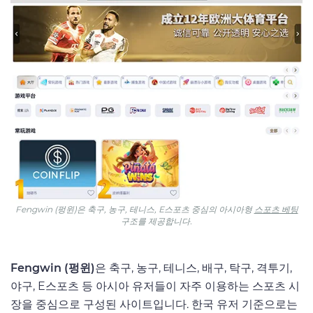
Fengwin (펑윈)은 축구, 농구, 테니스, E스포츠 중심의 아시아형
스포츠 베팅
구조를 제공합니다.
Fengwin (펑윈)
은 축구, 농구, 테니스, 배구, 탁구, 격투기,
야구, E스포츠 등 아시아 유저들이 자주 이용하는 스포츠 시
장을 중심으로 구성된 사이트입니다. 한국 유저 기준으로는