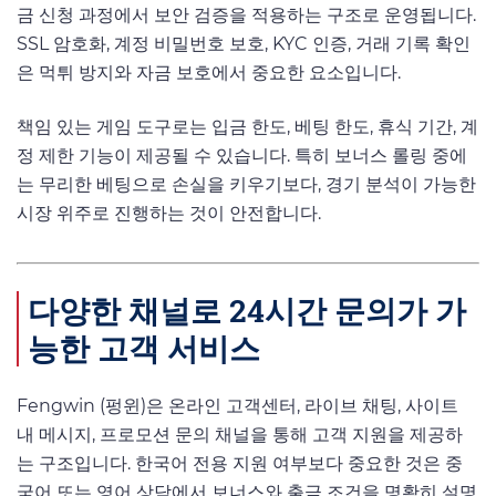
금 신청 과정에서 보안 검증을 적용하는 구조로 운영됩니다.
SSL 암호화, 계정 비밀번호 보호, KYC 인증, 거래 기록 확인
은 먹튀 방지와 자금 보호에서 중요한 요소입니다.
책임 있는 게임 도구로는 입금 한도, 베팅 한도, 휴식 기간, 계
정 제한 기능이 제공될 수 있습니다. 특히 보너스 롤링 중에
는 무리한 베팅으로 손실을 키우기보다, 경기 분석이 가능한
시장 위주로 진행하는 것이 안전합니다.
다양한 채널로 24시간 문의가 가
능한 고객 서비스
Fengwin (펑윈)은 온라인 고객센터, 라이브 채팅, 사이트
내 메시지, 프로모션 문의 채널을 통해 고객 지원을 제공하
는 구조입니다. 한국어 전용 지원 여부보다 중요한 것은 중
국어 또는 영어 상담에서 보너스와 출금 조건을 명확히 설명