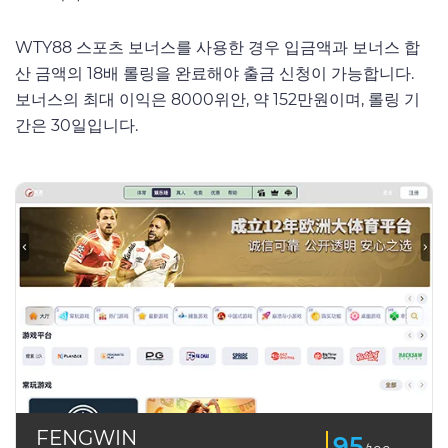
WTY88 스포츠 보너스를 사용한 경우 입금액과 보너스 합
산 금액의 18배 롤링을 완료해야 출금 신청이 가능합니다.
보너스의 최대 이익은 8000위안, 약 152만원이며, 롤링 기
간은 30일입니다.
FENGWIN
95