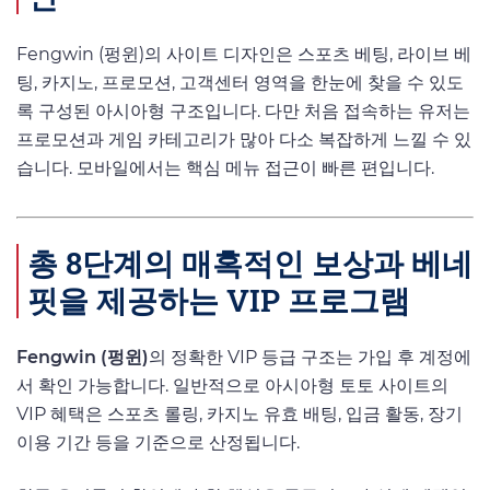
Fengwin (펑윈)의 사이트 디자인은 스포츠 베팅, 라이브 베
팅, 카지노, 프로모션, 고객센터 영역을 한눈에 찾을 수 있도
록 구성된 아시아형 구조입니다. 다만 처음 접속하는 유저는
프로모션과 게임 카테고리가 많아 다소 복잡하게 느낄 수 있
습니다. 모바일에서는 핵심 메뉴 접근이 빠른 편입니다.
총 8단계의 매혹적인 보상과 베네
핏을 제공하는 VIP 프로그램
Fengwin (펑윈)
의 정확한 VIP 등급 구조는 가입 후 계정에
서 확인 가능합니다. 일반적으로 아시아형 토토 사이트의
VIP 혜택은 스포츠 롤링, 카지노 유효 배팅, 입금 활동, 장기
이용 기간 등을 기준으로 산정됩니다.