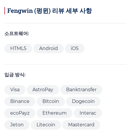
Fengwin (펑윈) 리뷰 세부 사항
소프트웨어:
HTML5
Android
iOS
입금 방식:
Visa
AstroPay
Banktransfer
Binance
Bitcoin
Dogecoin
ecoPayz
Ethereum
Interac
Jeton
Litecoin
Mastercard