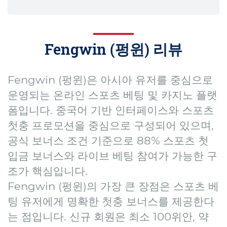
Fengwin (펑윈) 리뷰
Fengwin (펑윈)은 아시아 유저를 중심으로
운영되는 온라인 스포츠 베팅 및 카지노 플랫
폼입니다. 중국어 기반 인터페이스와 스포츠
첫충 프로모션을 중심으로 구성되어 있으며,
공식 보너스 조건 기준으로 88% 스포츠 첫
입금 보너스와 라이브 베팅 참여가 가능한 구
조가 핵심입니다.
Fengwin (펑윈)의 가장 큰 장점은 스포츠 베
팅 유저에게 명확한 첫충 보너스를 제공한다
는 점입니다. 신규 회원은 최소 100위안, 약