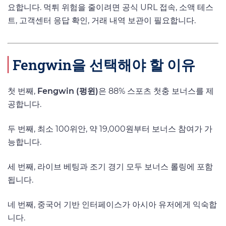
요합니다. 먹튀 위험을 줄이려면 공식 URL 접속, 소액 테스
트, 고객센터 응답 확인, 거래 내역 보관이 필요합니다.
Fengwin을 선택해야 할 이유
첫 번째,
Fengwin (펑윈)
은 88% 스포츠 첫충 보너스를 제
공합니다.
두 번째, 최소 100위안, 약 19,000원부터 보너스 참여가 가
능합니다.
세 번째, 라이브 베팅과 조기 경기 모두 보너스 롤링에 포함
됩니다.
네 번째, 중국어 기반 인터페이스가 아시아 유저에게 익숙합
니다.