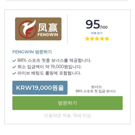
95
/100
리뷰 보기
FENGWIN 방문하기
88% 스포츠 첫충 보너스를 제공합니다.
최소 입금액이 약 19,000원입니다.
라이브 베팅도 롤링에 포함됩니다.
KRW19,000원을
보너스
88% 스포츠 첫 입금 보너스
방문하기
이용약관 적용, 18세 이상