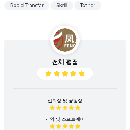
Rapid Transfer
Skrill
Tether
전체 평점
신뢰성 및 공정성
게임 및 소프트웨어