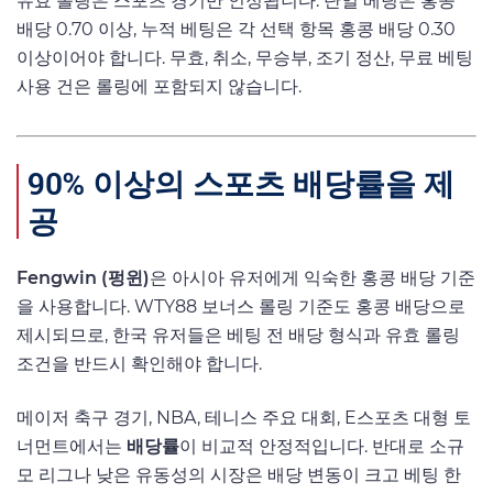
유효 롤링은 스포츠 경기만 인정됩니다. 단일 베팅은 홍콩
배당 0.70 이상, 누적 베팅은 각 선택 항목 홍콩 배당 0.30
이상이어야 합니다. 무효, 취소, 무승부, 조기 정산, 무료 베팅
사용 건은 롤링에 포함되지 않습니다.
90% 이상의 스포츠 배당률을 제
공
Fengwin (펑윈)
은 아시아 유저에게 익숙한 홍콩 배당 기준
을 사용합니다. WTY88 보너스 롤링 기준도 홍콩 배당으로
제시되므로, 한국 유저들은 베팅 전 배당 형식과 유효 롤링
조건을 반드시 확인해야 합니다.
메이저 축구 경기, NBA, 테니스 주요 대회, E스포츠 대형 토
너먼트에서는
배당률
이 비교적 안정적입니다. 반대로 소규
모 리그나 낮은 유동성의 시장은 배당 변동이 크고 베팅 한