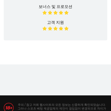
보너스 및 프로모션
고객 지원
주의 / 참고 저희 웹사이트의 모든 정보는 신중하게 확인되었습니다.
그러나 스포츠 베팅 제공업체의 제안이 끊임없이 변경되므로 차이가