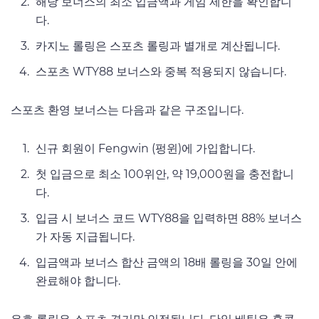
해당 보너스의 최소 입금액과 게임 제한을 확인합니
다.
카지노 롤링은 스포츠 롤링과 별개로 계산됩니다.
스포츠 WTY88 보너스와 중복 적용되지 않습니다.
스포츠 환영 보너스는 다음과 같은 구조입니다.
신규 회원이 Fengwin (펑윈)에 가입합니다.
첫 입금으로 최소 100위안, 약 19,000원을 충전합니
다.
입금 시 보너스 코드 WTY88을 입력하면 88% 보너스
가 자동 지급됩니다.
입금액과 보너스 합산 금액의 18배 롤링을 30일 안에
완료해야 합니다.