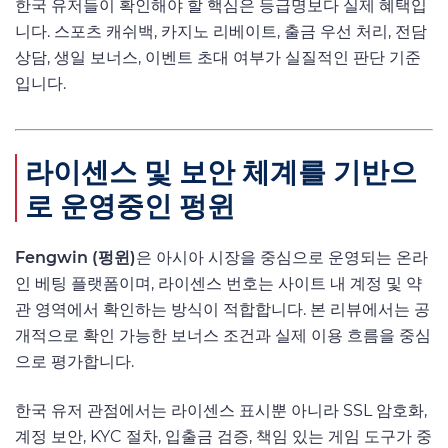
한국 유저들이 확인해야 할 핵심은 등급명보다 실제 혜택입
니다. 스포츠 캐쉬백, 카지노 리베이트, 출금 우선 처리, 전담
상담, 생일 보너스, 이벤트 초대 여부가 실질적인 판단 기준
입니다.
라이센스 및 보안 체계를 기반으
로 운영중인 펑윈
Fengwin (펑윈)
은 아시아 시장을 중심으로 운영되는 온라
인 베팅 플랫폼이며, 라이센스 번호는 사이트 내 계정 및 약
관 영역에서 확인하는 방식이 적합합니다. 본 리뷰에서는 공
개적으로 확인 가능한 보너스 조건과 실제 이용 흐름을 중심
으로 평가합니다.
한국 유저 관점에서는 라이센스 표시뿐 아니라 SSL 암호화,
계정 보안, KYC 절차, 입출금 검증, 책임 있는 게임 도구가 중