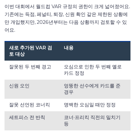
이번 대회에서 월드컵 VAR 규정의 권한이 크게 넓어졌어요.
기존에는 득점, 페널티, 퇴장, 신원 확인 같은 제한된 상황에
만 개입했지만, 2026년부터는 다음 상황까지 검토할 수 있
어요.
새로 추가된 VAR 검
내용
토 대상
잘못된 두 번째 경고
오심으로 인한 두 번째 옐로
카드 정정
신원 오인
엉뚱한 선수에게 카드를 준
경우
잘못 선언된 코너킥
명백한 오심일 때만 정정
세트피스 전 반칙
코너·프리킥 직전의 밀치기
등