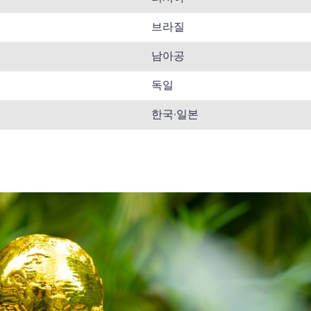
브라질
남아공
독일
한국·일본