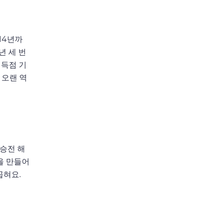
14년까
년 세 번
 득점 기
 오랜 역
결승전 해
을 만들어
꼽혀요.