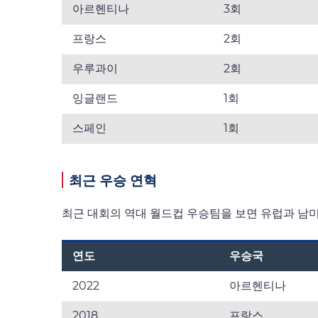
아르헨티나
3회
프랑스
2회
우루과이
2회
잉글랜드
1회
스페인
1회
최근 우승 연혁
최근 대회의 역대 월드컵 우승팀을 보면 유럽과 남미
연도
우승국
2022
아르헨티나
2018
프랑스