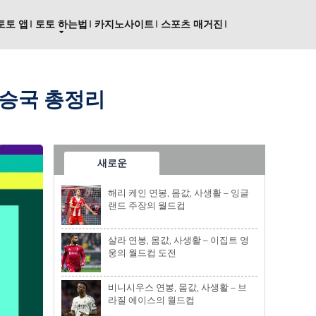
토토 앱
토토 하는법
카지노사이트
스포츠 매거진
우승국 총정리
새로운
해리 케인 연봉, 몸값, 사생활 – 잉글
랜드 주장의 월드컵
살라 연봉, 몸값, 사생활 – 이집트 영
웅의 월드컵 도전
비니시우스 연봉, 몸값, 사생활 – 브
라질 에이스의 월드컵