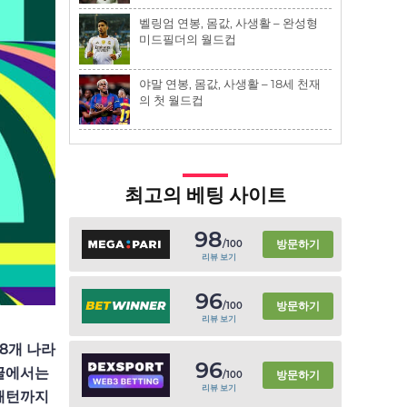
벨링엄 연봉, 몸값, 사생활 – 완성형
미드필더의 월드컵
야말 연봉, 몸값, 사생활 – 18세 천재
의 첫 월드컵
최고의 베팅 사이트
98
방문하기
/100
리뷰 보기
96
방문하기
/100
리뷰 보기
 8개 나라
96
 글에서는
방문하기
/100
리뷰 보기
패턴까지