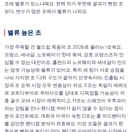
조에 밸류가 있느냐예요. 전력 차가 뚜렷해 결과가 뻔한 조
보다, 변수가 많은 조에서 밸류가 나와요.
밸류 높은 조
가장 주목할 건 월드컵 죽음의 조 2026로 불리는 I조예요.
프랑스, 세네갈, 노르웨이가 한데 묶여, 강호 프랑스조차 안
심할 수 없는 대진이죠. 홀란드의 노르웨이와 세네갈이 만드
는 업셋 가능성에 밸류가 있어요. 특히 세 팀이 서로 승점을
나눠 가지면 조 1·2위 구도가 끝까지 안갯속이라, 진출팀 시
장과 조 순위 시장 모두 변동성이 커요. E조는 독일이 에콰도
르·코트디부아르·쿠라사오를 상대로 다득점할 가능성이 커
총 골수 오버 시장이 매력적이고, H조는 스페인이 우루과이
라는 강팀을 만나 핸디캡 커버가 쉽지 않을 수 있다는 점이
분석 포인트예요. 개최국 미국이 속한 D조는 홈 어드밴티지
를 감안한 핸디캡 분석이 유효해요. 이런 조들은 결과가 한
쪽으로 뻔하게 쏠리지 않아, 핸디캡·오버언더·업셋 시장에서