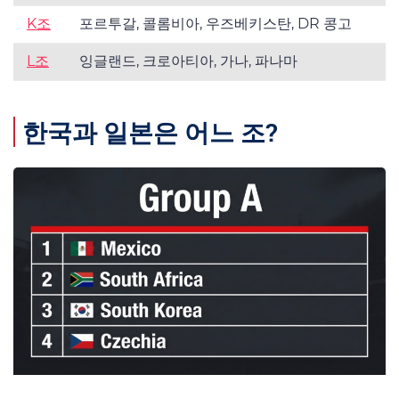
K조
포르투갈, 콜롬비아, 우즈베키스탄, DR 콩고
L조
잉글랜드, 크로아티아, 가나, 파나마
한국과 일본은 어느 조?