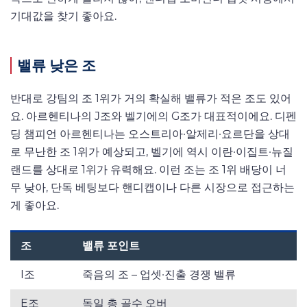
기대값을 찾기 좋아요.
밸류 낮은 조
반대로 강팀의 조 1위가 거의 확실해 밸류가 적은 조도 있어
요. 아르헨티나의 J조와 벨기에의 G조가 대표적이에요. 디펜
딩 챔피언 아르헨티나는 오스트리아·알제리·요르단을 상대
로 무난한 조 1위가 예상되고, 벨기에 역시 이란·이집트·뉴질
랜드를 상대로 1위가 유력해요. 이런 조는 조 1위 배당이 너
무 낮아, 단독 베팅보다 핸디캡이나 다른 시장으로 접근하는
게 좋아요.
조
밸류 포인트
I조
죽음의 조 – 업셋·진출 경쟁 밸류
E조
독일 총 골수 오버