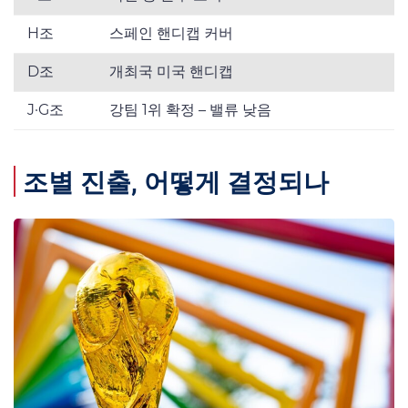
H조
스페인 핸디캡 커버
D조
개최국 미국 핸디캡
J·G조
강팀 1위 확정 – 밸류 낮음
조별 진출, 어떻게 결정되나