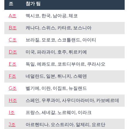
조
참가 팀
A조
멕시코, 한국, 남아공, 체코
B조
캐나다, 스위스, 카타르, 보스니아
C조
브라질, 모로코, 스코틀랜드, 아이티
D조
미국, 파라과이, 호주, 튀르키예
E조
독일, 에콰도르, 코트디부아르, 쿠라사오
F조
네덜란드, 일본, 튀니지, 스웨덴
G조
벨기에, 이란, 이집트, 뉴질랜드
H조
스페인, 우루과이, 사우디아라비아, 카보베르데
I조
프랑스, 세네갈, 노르웨이, 이라크
J조
아르헨티나, 오스트리아, 알제리, 요르단