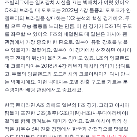
조별리그에는 일찌감치 시선을 끄는 빅매치가 여럿 있어요.
C조의 브라질 대 모로코는 2022년 4강 돌풍의 모로코가 안
첼로티의 브라질을 상대하는 1X2 분석의 핵심 경기예요. 두
팀 모두 우승·돌풍을 노리는 만큼, 이 한 경기가 C조 1위 구도
를 좌우할 수 있어요. F조의 네덜란드 대 일본은 아시아 팬
관점에서 가장 중요한 한 판으로, 일본이 유럽 강호를 넘을
수 있을지가 걸렸어요. 일본이 이 경기에서 선전하면 아시아
축구 전체의 위상이 올라가는 의미도 있죠. L조의 잉글랜드
대 크로아티아는 2018년 4강 리벤지 매치라 의미가 남다르
고, 투헬의 잉글랜드와 모드리치의 크로아티아가 다시 만나
는 빅매치예요. 이런 빅매치는 조별 진출 구도를 가르는 분
수령이라 베팅 관점에서도 중요해요.
한국 팬이라면 A조 외에도 일본의 F조 경기, 그리고 아시아
팀들이 포진한 D조(호주)·G조(이란)·H조(사우디아라비아)
결과를 함께 챙겨보는 재미가 있어요. 같은 아시아 팀의 성
적은 최우수 3위 진출 경쟁에서 한국과 간접적으로 맞물릴
수도 있거든요. 대회 방식과 진출 규정은
월드컵 방식 가이