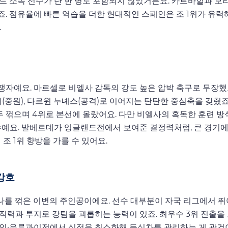
드 소속 선수가 단 한 명도 포함되지 않았거든요. 카르바할과 모
 점유율에 빠른 역습을 더한 현대적인 스페인은 조 1위가 유력해
.
자예요. 마르셀로 비엘사 감독의 강도 높은 압박 축구로 무장했
(중원), 다르윈 누녜스(공격)로 이어지는 탄탄한 중심축을 갖췄죠
 꺾으며 4위로 본선에 올랐어요. 다만 비엘사의 혹독한 훈련 방
수예요. 발베르데가 잉글랜드전에서 보여준 결정력처럼, 큰 경기
조 1위 향방을 가를 수 있어요.
강호
나를 꺾은 이변의 주인공이에요. 선수 대부분이 자국 리그에서 뛰
직력과 투지로 강팀을 괴롭히는 능력이 있죠. 최우수 3위 진출을
페인·우루과이전에서 실점을 최소화해 득실차를 관리하는 게 관건