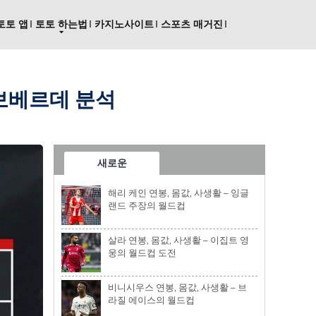
토토 앱
토토 하는법
카지노사이트
스포츠 매거진
카보베르데 분석
새로운
해리 케인 연봉, 몸값, 사생활 – 잉글
랜드 주장의 월드컵
살라 연봉, 몸값, 사생활 – 이집트 영
웅의 월드컵 도전
비니시우스 연봉, 몸값, 사생활 – 브
라질 에이스의 월드컵