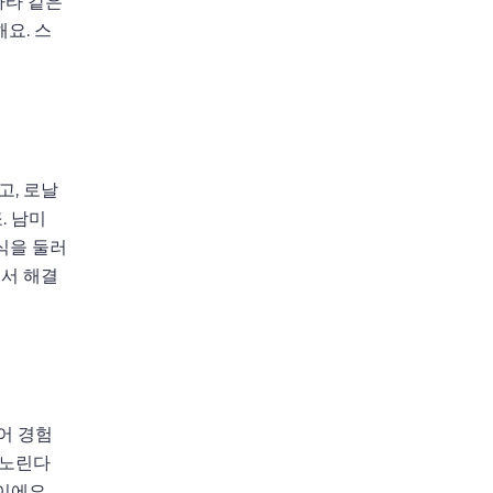
라타 같은
요. 스
고, 로날
. 남미
식을 둘러
에서 해결
어 경험
 노린다
이에요.