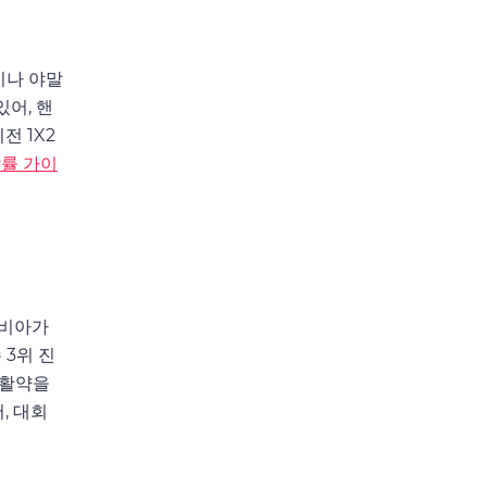
이나 야말
어, 핸
전 1X2
률 가이
라비아가
3위 진
 활약을
, 대회