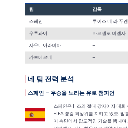
팀
감독
스페인
루이스 데 라 푸
우루과이
마르셀로 비엘사
사우디아라비아
–
카보베르데
–
네 팀 전력 분석
스페인 – 우승을 노리는 유로 챔피언
스페인은 H조의 절대 강자이자 대회 우
FIFA 랭킹 최상위를 지키고 있죠. 
이 측면에서 압도적인 기술을 뽐내며,