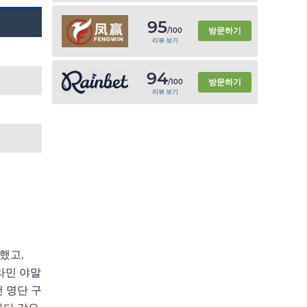
95
방문하기
/100
리뷰 보기
94
방문하기
/100
리뷰 보기
했고,
라민 야말
 명단 구