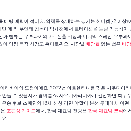
독 베팅 매력이 적어요. 약체를 상대하는 경기는 핸디캡(-2 이상)
다만 데 라 푸엔테 감독이 약체전에서 로테이션을 돌릴 가능성이 있
 진짜 밸류는 우루과이의 2위 진출 시장과 마지막 스페인-우루과이
 있어 양팀 득점 시장도 흥미로워요. 시장별
배당률
읽는 법은
배당
디아라비아의 도전이에요. 2022년 아르헨티나를 꺾은 사우디아
 만들 수 있을지가 흥미롭죠. 사우디아라비아가 선전하면 최우수 
 우승 후보 스페인의 18세 신성 라민 야말이 본선 무대에서 어떤
성은
조편성 가이드
에서, 한국 대표팀 전망은
한국 대표팀 분석
에서
요.