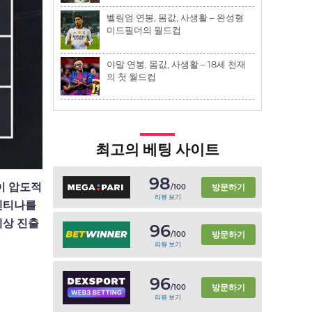
벨링엄 연봉, 몸값, 사생활 – 완성형
미드필더의 월드컵
야말 연봉, 몸값, 사생활 – 18세 천재
의 첫 월드컵
최고의 베팅 사이트
98
이 압도적
방문하기
/100
리뷰 보기
르헨티나를
예상 진출
96
방문하기
/100
리뷰 보기
96
방문하기
/100
리뷰 보기