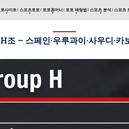
토토사이트
스포츠토토
토토꽁머니
토토 배팅법
스포츠 분석
스포츠 
컵 H조 – 스페인·우루과이·사우디·