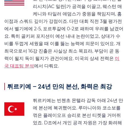
리시치(AC 밀란)가 공격을 이끌고, 웨스턴 매
케니와 타일러 애덤스가 중원을 책임지며, 홈
이점과 스쿼드 깊이가 강점이죠. 다만 대회 직전 3월 평가전
에서 벨기에에 2-5, 포르투갈에 0-2로 패하며 우려를 남겼어
요. 특히 골키퍼 포지션이 예선 내내 논란이었고, 상대가 수
비를 두껍게 세웠을 때 이를 뚫는 능력에 의문이 있어요. 개
최국으로서 16강 진출은 사실상 최소 목표라, 부담이 곧 동
력이 될지 독이 될지가 관건이에요. 미국의 상세 전력은
미
국 대표팀 분석
에서 다뤄요.
튀르키예 – 24년 만의 본선, 화력은 최강
튀르키예는 빈첸초 몬텔라 감독 아래 24년 만
에 본선에 복귀했어요. 루마니아와 코소보를
꺾은 플레이오프 승리로 본선 티켓을 거머쥐
었죠. D조에서 개인 공격 자원은 가장 화려해