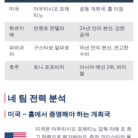
미국
마우리시오 포체
공동 개최국, 홈 이점
티노
튀르키
빈첸초 몬텔라
24년 만의 본선, 강한
예
공격
파라과
구스타보 알파로
16년 만의 본선, 견고한
이
수비
호주
토니 포포비치
아시아 예선 2위, 피지
컬
네 팀 전력 분석
미국 – 홈에서 증명해야 하는 개최국
미국은 마우리시오 포체티노 감독 아래 조 최
고 전력으로 평가받아요. 주장 크리스티안 풀