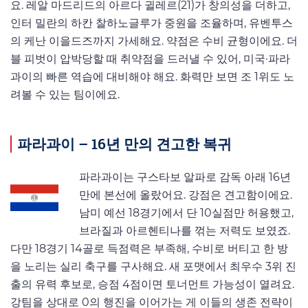
요. 레알 마드리드의 아르다 귈레르(21)가 창의성을 더하고,
인터 밀란의 하칸 찰하노글루가 중원을 조율하며, 유벤투스
의 케난 이을드즈까지 가세해요. 약점은 수비 균형이에요. 더
블 피벗이 압박당할 때 취약점을 드러낼 수 있어, 미국·파라
과이의 빠른 역습에 대비해야 해요. 화력만 보면 조 1위도 노
려볼 수 있는 팀이에요.
파라과이 – 16년 만의 견고한 복귀
파라과이는 구스타보 알파로 감독 아래 16년
만에 본선에 올랐어요. 강점은 견고함이에요.
남미 예선 18경기에서 단 10실점만 허용했고,
브라질과 아르헨티나를 꺾는 저력도 보였죠.
다만 18경기 14골로 득점력은 부족해, 수비로 버티고 한 방
을 노리는 실리 축구를 구사해요. 새 포맷에서 최우수 3위 진
출의 유력 후보로, 승점 4점이면 토너먼트 가능성이 열려요.
강팀을 상대로 0의 행진을 이어가는 게 이들의 생존 전략이