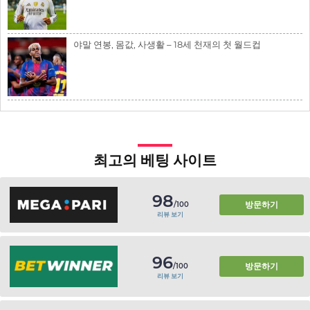
야말 연봉, 몸값, 사생활 – 18세 천재의 첫 월드컵
최고의 베팅 사이트
98
방문하기
/100
리뷰 보기
96
방문하기
/100
리뷰 보기