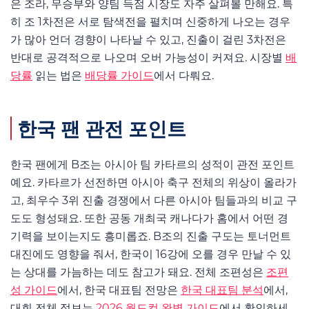
은 조라, 무승부와 양팀 득점 시장도 자주 살펴볼 만해요. 특
히 조 1차전은 서로 탐색전을 펼치며 신중하게 나오는 경우
가 많아 언더 경향이 나타날 수 있고, 진출이 걸린 3차전은
반대로 공격적으로 나오며 오버 가능성이 커져요. 시장별
배
당률
읽는 법은
배당률 가이드
에서 다뤄요.
한국 팬 관전 포인트
한국 팬에게 B조는 아시아 팀 카타르의 성적이 관전 포인트
예요. 카타르가 선전하면 아시아 축구 전체의 위상이 올라가
고, 최우수 3위 진출 경쟁에서 다른 아시아 팀들과의 비교 구
도도 형성돼요. 또한 공동 개최국 캐나다가 홈에서 어떤 경
기력을 보이는지도 흥미롭죠. B조의 진출 구도는 토너먼트
대진에도 영향을 줘서, 한국이 16강에 오를 경우 만날 수 있
는 상대를 가늠하는 데도 참고가 돼요. 전체 조편성은
조편
성 가이드
에서, 한국 대표팀 전망은
한국 대표팀 분석
에서,
대회 전체 정보는
2026 월드컵 완벽 가이드
에서 확인하세