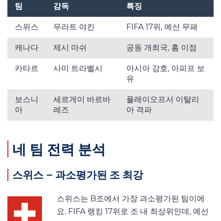
팀
감독
특징
스위스
무라트 야킨
FIFA 17위, 예선 무패
캐나다
제시 마쉬
공동 개최국, 홈 이점
카타르
사미 트라벨시
아시아 강호, 아피프 보
유
보스니
세르게이 바르바
플레이오프서 이탈리
아
레즈
아 격파
네 팀 전력 분석
스위스 – 과소평가된 조 최강
스위스는 B조에서 가장 과소평가된 팀이에
요. FIFA 랭킹 17위로 조 내 최상위인데, 예선