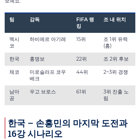
보예요.
팀
감독
FIFA 랭
조 내 위치
킹
멕시
하비에르 아기레
15위
조 1위 유력
코
(홈)
한국
홍명보
22위
조 2위 후보
체코
미로슬라프 코우
44위
2~3위 경쟁
베크
남아
우고 브로스
61위
3위 진출 노
공
림
한국 – 손흥민의 마지막 도전과
16강 시나리오