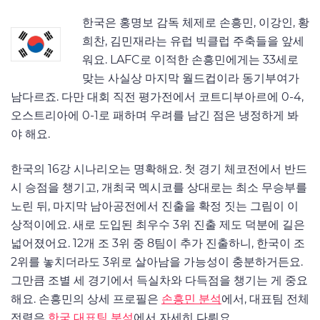
한국은 홍명보 감독 체제로 손흥민, 이강인, 황
희찬, 김민재라는 유럽 빅클럽 주축들을 앞세
워요. LAFC로 이적한 손흥민에게는 33세로
맞는 사실상 마지막 월드컵이라 동기부여가
남다르죠. 다만 대회 직전 평가전에서 코트디부아르에 0-4,
오스트리아에 0-1로 패하며 우려를 남긴 점은 냉정하게 봐
야 해요.
한국의 16강 시나리오는 명확해요. 첫 경기 체코전에서 반드
시 승점을 챙기고, 개최국 멕시코를 상대로는 최소 무승부를
노린 뒤, 마지막 남아공전에서 진출을 확정 짓는 그림이 이
상적이에요. 새로 도입된 최우수 3위 진출 제도 덕분에 길은
넓어졌어요. 12개 조 3위 중 8팀이 추가 진출하니, 한국이 조
2위를 놓치더라도 3위로 살아남을 가능성이 충분하거든요.
그만큼 조별 세 경기에서 득실차와 다득점을 챙기는 게 중요
해요. 손흥민의 상세 프로필은
손흥민 분석
에서, 대표팀 전체
전력은
한국 대표팀 분석
에서 자세히 다뤄요.