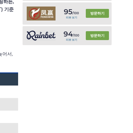
팅하든,
) 기준
95
방문하기
/100
리뷰 보기
94
방문하기
/100
리뷰 보기
늦어서,