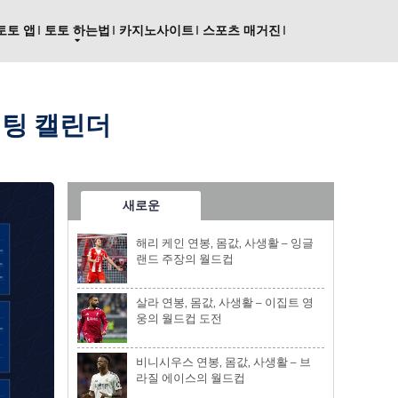
토토 앱
토토 하는법
카지노사이트
스포츠 매거진
 베팅 캘린더
새로운
해리 케인 연봉, 몸값, 사생활 – 잉글
랜드 주장의 월드컵
살라 연봉, 몸값, 사생활 – 이집트 영
웅의 월드컵 도전
비니시우스 연봉, 몸값, 사생활 – 브
라질 에이스의 월드컵