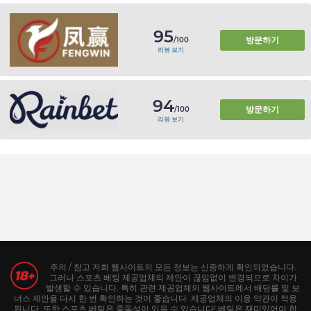
95
방문하기
/100
리뷰 보기
94
방문하기
/100
리뷰 보기
주의 / 참고 저희 웹사이트의 모든 정보는 신중하게 확인되었습니다.
그러나 스포츠 베팅 제공업체의 제안이 끊임없이 변경되므로 차이가
발생할 수 있습니다. 특히 관련 제공업체의 웹사이트에서 배당률 및 보
너스 제안을 다시 한 번 확인하는 것이 좋습니다. 제공업체의 이용 약관이 적용
됩니다. 또한 스포츠 베팅은 중독성이 있을 수 있습니다! 베팅은 재미있어야 합