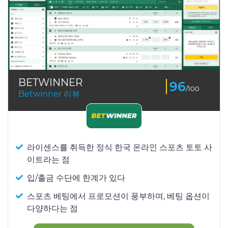
BETWINNER
96
/100
Betwinner 리뷰
라이센스를 취득한 정식 한국 온라인 스포츠 토토 사
이트라는 점
입/출금 수단에 한계가 있다
스포츠 베팅에서 프로모션이 풍부하며, 베팅 옵션이
다양하다는 점