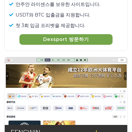
안주안 라이센스를 보유한 사이트입니다.
USDT와 BTC 입출금을 지원합니다.
첫 3회 입금 프리벳을 제공합니다.
Dexsport 방문하기