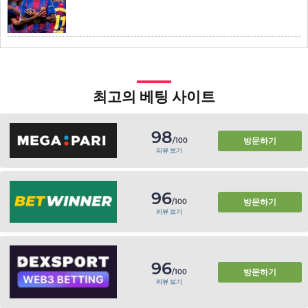
최고의 베팅 사이트
98
방문하기
/100
리뷰 보기
96
방문하기
/100
리뷰 보기
96
방문하기
/100
리뷰 보기