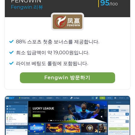
FENGWIN
95
/100
Fengwin 리뷰
88% 스포츠 첫충 보너스를 제공합니다.
최소 입금액이 약 19,000원입니다.
라이브 베팅도 롤링에 포함됩니다.
Fengwin 방문하기