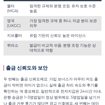
몰타
엄격한 규제와 분쟁 조정. 유저 보호 수준
(MGA)
높음
영국
가장 엄격한 규제 중 하나. 자금 분리 보관
(UKGC)
의무
지브롤터
유럽 기반의 신뢰도 높은 라이선스
퀴라소
발급이 비교적 쉬움. 분쟁 조정 기능은 상
대적으로 약함
출금 신뢰도와 보안
두 번째는 출금 신뢰도예요. 가입 보너스가 아무리 커도 출
금이 막히면 의미가 없으니, 실제 출금 처리 속도와 후기를
확인하는 게 중요해요. 일반적으로 전자지갑은 24시간 이내,
은행 송금은 1~3영업일이 정상 범위예요. 5영업일을 넘기거
나 출금 거부 후기가 많다면 경고 신호예요. 세 번째는 데이