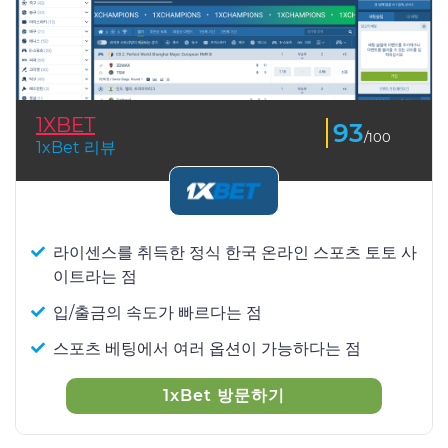
1XBET
93
/100
1xBet 리뷰
라이센스를 취득한 정식 한국 온라인 스포츠 토토 사
이트라는 점
입/출금의 속도가 빠르다는 점
스포츠 베팅에서 여러 옵션이 가능하다는 점
1xBet 방문하기