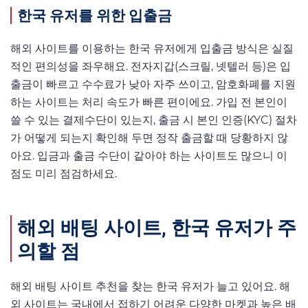
한국 유저를 위한 입출금
해외 사이트를 이용하는 한국 유저에게 입출금 방식은 실질
적인 편의성을 좌우해요. 전자지갑(스크릴, 넷텔러 등)은 입
출금이 빠르고 수수료가 낮아 자주 쓰이고, 암호화폐를 지원
하는 사이트는 처리 속도가 빠른 편이에요. 가입 전 본인이
쓸 수 있는 결제수단이 있는지, 출금 시 본인 인증(KYC) 절차
가 어떻게 되는지 확인해 두면 정작 출금할 때 당황하지 않
아요. 입금과 출금 수단이 같아야 하는 사이트도 많으니 이
점도 미리 점검하세요.
해외 배팅 사이트, 한국 유저가 주
의할 점
해외 배팅 사이트 추천을 찾는 한국 유저가 늘고 있어요. 해
외 사이트는 국내에서 접하기 어려운 다양한 마켓과 높은 배