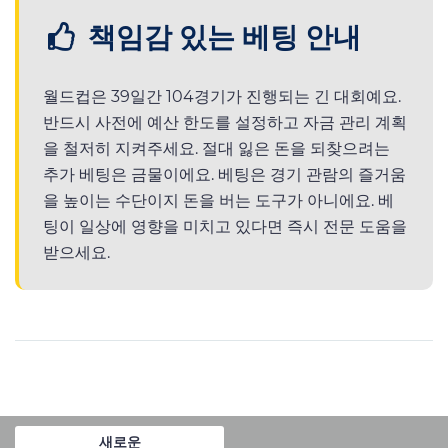
책임감 있는 베팅 안내
월드컵은 39일간 104경기가 진행되는 긴 대회예요.
반드시 사전에 예산 한도를 설정하고 자금 관리 계획
을 철저히 지켜주세요. 절대 잃은 돈을 되찾으려는
추가 베팅은 금물이에요. 베팅은 경기 관람의 즐거움
을 높이는 수단이지 돈을 버는 도구가 아니에요. 베
팅이 일상에 영향을 미치고 있다면 즉시 전문 도움을
받으세요.
새로운