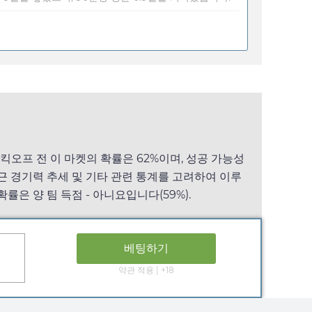
 킥오프 전 이 마켓의 확률은 62%이며, 성공 가능성
최근 경기력 추세 및 기타 관련 통계를 고려하여 이루
확률은 양 팀 득점 - 아니요입니다(59%).
베팅하기
약관 적용 | +18