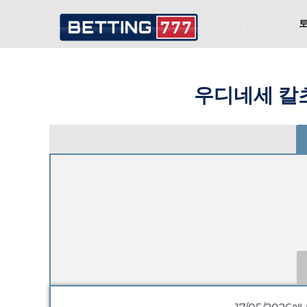
우디네세 칼초