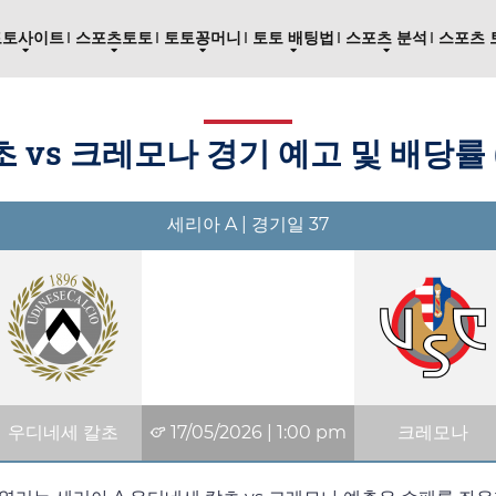
토토사이트
스포츠토토
토토꽁머니
토토 배팅법
스포츠 분석
스포츠 
 vs 크레모나 경기 예고 및 배당률 
세리아 A | 경기일 37
우디네세 칼초
17/05/2026
|
1:00 pm
크레모나