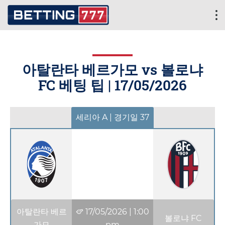
아탈란타 베르가모 vs 볼로냐
FC 베팅 팁 |
17/05/2026
세리아 A | 경기일 37
아탈란타 베르
17/05/2026
|
1:00
볼로냐 FC
가모
pm