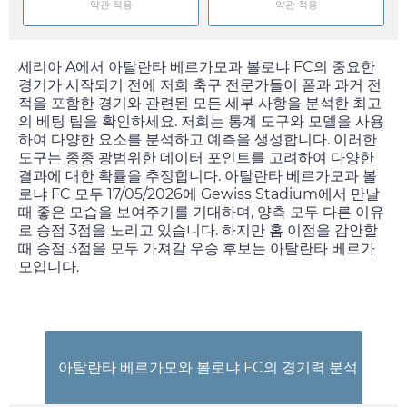
약관 적용
약관 적용
세리아 A에서 아탈란타 베르가모과 볼로냐 FC의 중요한
경기가 시작되기 전에 저희 축구 전문가들이 폼과 과거 전
적을 포함한 경기와 관련된 모든 세부 사항을 분석한 최고
의 베팅 팁을 확인하세요. 저희는 통계 도구와 모델을 사용
하여 다양한 요소를 분석하고 예측을 생성합니다. 이러한
도구는 종종 광범위한 데이터 포인트를 고려하여 다양한
결과에 대한 확률을 추정합니다. 아탈란타 베르가모과 볼
로냐 FC 모두
17/05/2026
에 Gewiss Stadium에서 만날
때 좋은 모습을 보여주기를 기대하며, 양측 모두 다른 이유
로 승점 3점을 노리고 있습니다. 하지만 홈 이점을 감안할
때 승점 3점을 모두 가져갈 우승 후보는 아탈란타 베르가
모입니다.
아탈란타 베르가모와 볼로냐 FC의 경기력 분석