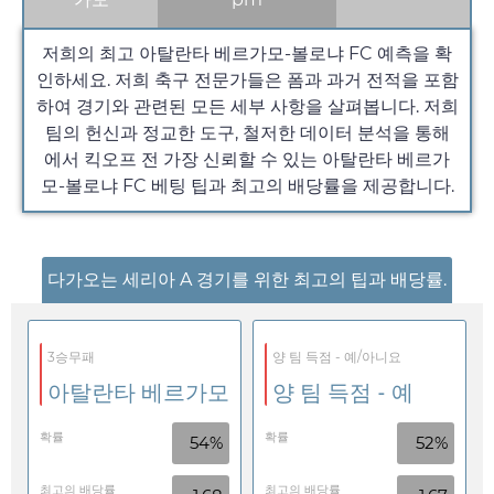
저희의 최고 아탈란타 베르가모-볼로냐 FC 예측을 확
인하세요. 저희 축구 전문가들은 폼과 과거 전적을 포함
하여 경기와 관련된 모든 세부 사항을 살펴봅니다. 저희
팀의 헌신과 정교한 도구, 철저한 데이터 분석을 통해
에서 킥오프 전 가장 신뢰할 수 있는 아탈란타 베르가
모-볼로냐 FC 베팅 팁과 최고의 배당률을 제공합니다.
다가오는 세리아 A 경기를 위한 최고의 팁과 배당률.
3승무패
양 팀 득점 - 예/아니요
아탈란타 베르가모
양 팀 득점 - 예
확률
확률
54%
52%
최고의 배당률
최고의 배당률