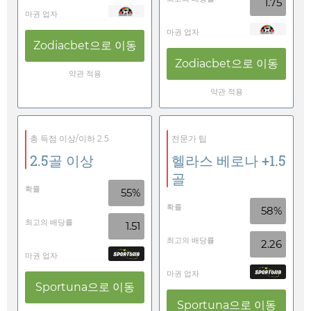
1.75
마권 업자
마권 업자
Zodiacbet
으로 이동
Zodiacbet
으로 이동
약관 적용
약관 적용
총 득점 이상/이하 2.5
전문가 팁
2.5골 이상
헬라스 베로나 +1.5
골
확률
55%
확률
58%
최고의 배당률
1.51
최고의 배당률
2.26
마권 업자
마권 업자
Sportuna
으로 이동
Sportuna
으로 이동