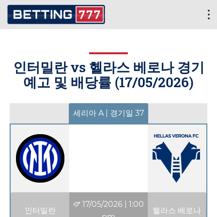
인터밀란 vs 헬라스 베로나 경기
예고 및 배당률 (
17/05/2026
)
세리아 A | 경기일 37
17/05/2026
|
1:00
인터밀란
헬라스 베로나
pm