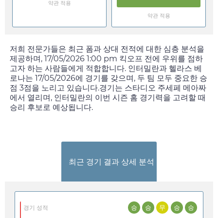
약관 적용
약관 적용
저희 전문가들은 최근 폼과 상대 전적에 대한 심층 분석을
제공하며,
17/05/2026 1:00 pm
킥오프 전에 우위를 점하
고자 하는 사람들에게 적합합니다. 인터밀란과 헬라스 베
로나는
17/05/2026
에 경기를 갖으며, 두 팀 모두 중요한 승
점 3점을 노리고 있습니다.경기는 스타디오 주세페 메아짜
에서 열리며, 인터밀란의 이번 시즌 홈 경기력을 고려할 때
승리 후보로 예상됩니다.
최근 경기 결과 상세 분석
승
승
무
승
승
경기 성적