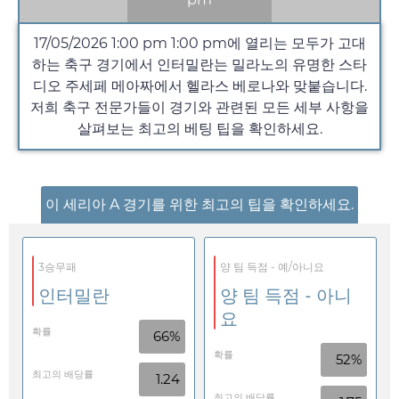
17/05/2026 1:00 pm
1:00 pm
에 열리는 모두가 고대
하는 축구 경기에서 인터밀란는 밀라노의 유명한 스타
디오 주세페 메아짜에서 헬라스 베로나와 맞붙습니다.
저희 축구 전문가들이 경기와 관련된 모든 세부 사항을
살펴보는 최고의 베팅 팁을 확인하세요.
이 세리아 A 경기를 위한 최고의 팁을 확인하세요.
3승무패
양 팀 득점 - 예/아니요
인터밀란
양 팀 득점 - 아니
요
확률
66%
확률
52%
최고의 배당률
1.24
최고의 배당률