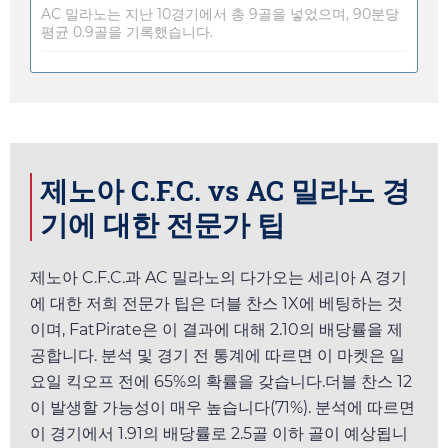
AC 밀라노는 지난 10경기에서 총 9골을 넣었으며, 90분당
평균 0.9골을 기록했습니다.
제노아 C.F.C. vs AC 밀라노 경
기에 대한 전문가 팁
제노아 C.F.C.과 AC 밀라노의 다가오는 세리아 A 경기
에 대한 저희 전문가 팁은 더블 찬스 1X에 베팅하는 것
이며,
FatPirate
은 이 결과에 대해
2.10
의 배당률을 제
공합니다. 분석 및 경기 전 통계에 따르면 이 마켓은
일
요일
킥오프 전에 65%의 확률을 갖습니다.더블 찬스 12
이 발생할 가능성이 매우 높습니다(71%). 분석에 따르면
이 경기에서
1.91
의 배당률로 2.5골 이하 골이 예상됩니