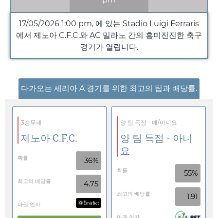
17/05/2026
1:00 pm
, 에 있는 Stadio Luigi Ferraris
에서 제노아 C.F.C.와 AC 밀라노 간의 흥미진진한 축구
경기가 열립니다.
다가오는 세리아 A 경기를 위한 최고의 팁과 배당률.
3승무패
양 팀 득점 - 예/아니요
제노아 C.F.C.
양 팀 득점 - 아니
요
확률
36%
확률
55%
최고의 배당률
4.75
최고의 배당률
1.91
마권 업자
마권 업자