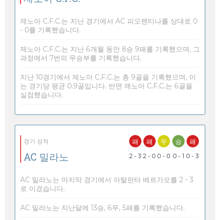
제노아 C.F.C.는 지난 경기에서 AC 피오렌티나를 상대로 0
- 0를 기록했습니다.
제노아 C.F.C.는 지난 6개월 동안 8승 9패를 기록했으며, 그
과정에서 7번의 무승부를 기록했습니다.
지난 10경기에서 제노아 C.F.C.는 총 9골을 기록했으며, 이
는 경기당 평균 0.9골입니다. 반면 제노아 C.F.C.는 6골을
실점했습니다.
패
패
무
승
패
경기 성적
AC 밀라노
2 - 3
2 - 0
0 - 0
0 - 1
0 - 3
AC 밀라노는 마지막 경기에서 아탈란타 베르가모를 2 - 3
로 이겼습니다.
AC 밀라노는 지난달에 13승, 6무, 5패를 기록했습니다.