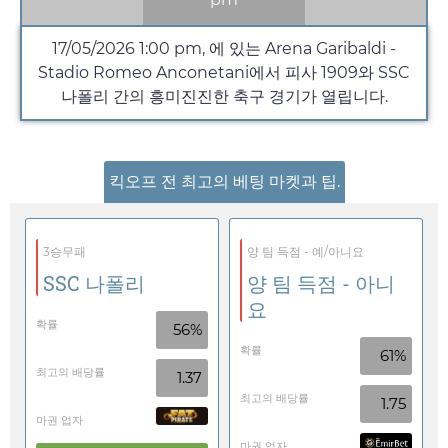
17/05/2026
1:00 pm
, 에 있는 Arena Garibaldi -
Stadio Romeo Anconetani에서 피사 1909와 SSC
나폴리 간의 흥미진진한 축구 경기가 열립니다.
킥오프 전 최고의 베팅 마켓과 팁.
3승무패
양 팀 득점 - 예/아니요
SSC 나폴리
양 팀 득점 - 아니
요
확률
56%
확률
61%
최고의 배당률
1.37
최고의 배당률
1.75
마권 업자
마권 업자