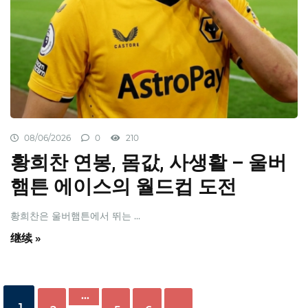
08/06/2026
0
210
황희찬 연봉, 몸값, 사생활 – 울버
햄튼 에이스의 월드컵 도전
황희찬은 울버햄튼에서 뛰는 ...
继续 »
…
1