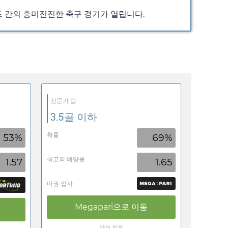
 간의 흥미진진한 축구 경기가 열립니다.
전문가 팁
3.5골 이하
확률
53%
69%
최고의 배당률
1.57
1.65
마권 업자
Megapari
으로 이동
약관 적용