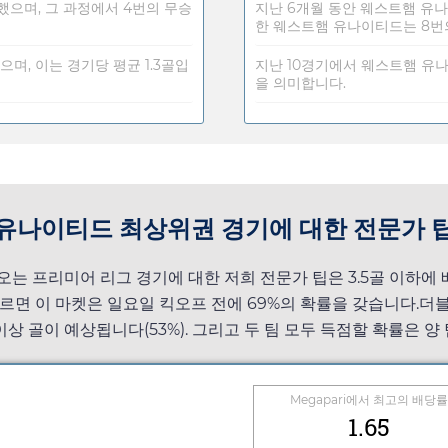
했으며, 그 과정에서 4번의 무승
지난 6개월 동안 웨스트햄 유나
한 웨스트햄 유나이티드는 8번
며, 이는 경기당 평균 1.3골입
지난 10경기에서 웨스트햄 유나
을 의미합니다.
 유나이티드 최상위권 경기에 대한 전문가 
 프리미어 리그 경기에 대한 저희 전문가 팁은 3.5골 이하에 
따르면 이 마켓은
일요일
킥오프 전에 69%의 확률을 갖습니다.더블 
이상 골이 예상됩니다(53%). 그리고 두 팀 모두 득점할 확률은 양 팀
Megapari
에서 최고의 배당률
1.65