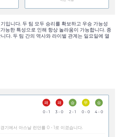
입니다. 두 팀 모두 승리를 확보하고 우승 가능성
불가능한 특성으로 인해 항상 놀라움이 가능합니다. 종
니다. 두 팀 간의 역사와 라이벌 관계는
일요일
에 열
패
패
승
무
승
0 - 1
3 - 0
2 - 1
0 - 0
4 - 0
기에서 아스날 런던를 0 - 1로 이겼습니다.