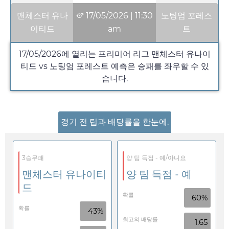
맨체스터 유나
17/05/2026
|
11:30
노팅엄 포레스
이티드
am
트
17/05/2026
에 열리는 프리미어 리그 맨체스터 유나이
티드 vs 노팅엄 포레스트 예측은 승패를 좌우할 수 있
습니다.
경기 전 팁과 배당률을 한눈에.
3승무패
양 팀 득점 - 예/아니요
맨체스터 유나이티
양 팀 득점 - 예
드
확률
60%
확률
43%
최고의 배당률
1.65