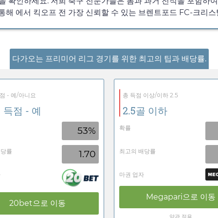
 확인하세요. 저희 축구 전문가들은 폼과 과거 전적을 포함하여
 통해 에서 킥오프 전 가장 신뢰할 수 있는 브렌트포드 FC-크리
다가오는 프리미어 리그 경기를 위한 최고의 팁과 배당률.
점 - 예/아니요
총 득점 이상/이하 2.5
 득점 - 예
2.5골 이하
확률
53%
배당률
최고의 배당률
1.70
자
마권 업자
Megapari
으로 이동
20bet
으로 이동
약관 적용