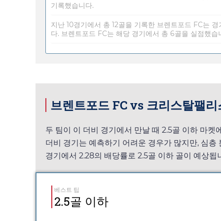
기록했습니다.
지난 10경기에서 총 12골을 기록한 브렌트포드 FC는 경
다. 브렌트포드 FC는 해당 경기에서 총 6골을 실점했습
브렌트포드 FC vs 크리스탈팰리
두 팀이 이 더비 경기에서 만날 때 2.5골 이하 마
더비 경기는 예측하기 어려운 경우가 많지만, 심층 분
경기에서
2.28
의 배당률로 2.5골 이하 골이 예상됩니다
베스트 팁
2.5골 이하