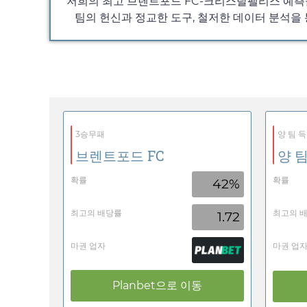
저희의 최고 브렌트포드 FC-크리스탈팰리스 예측을
팀의 헌신과 정교한 도구, 철저한 데이터 분석을
3승무패
양 팀 득
브렌트포드 FC
양 팀
확률
확률
42%
최고의 배당률
최고의 
1.72
마권 업자
마권 업
Planbet
으로 이동