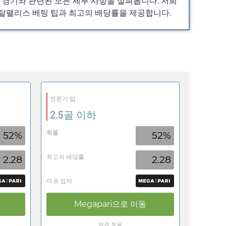
 경기와 관련된 모든 세부 사항을 살펴봅니다. 저희
스탈팰리스 베팅 팁과 최고의 배당률을 제공합니다.
전문가 팁
2.5골 이하
확률
52%
52%
최고의 배당률
2.28
2.28
마권 업자
Megapari
으로 이동
약관 적용