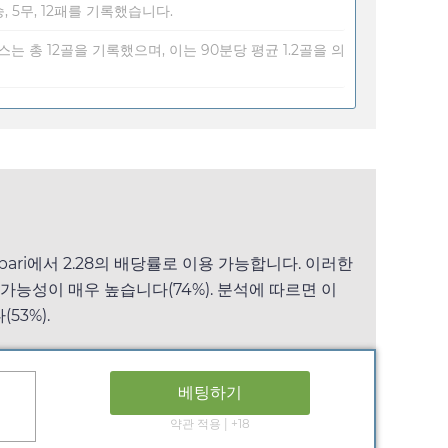
 5무, 12패를 기록했습니다.
 총 12골을 기록했으며, 이는 90분당 평균 1.2골을 의
ari
에서
2.28
의 배당률로 이용 가능합니다. 이러한
가능성이 매우 높습니다(74%). 분석에 따르면 이
53%).
베팅하기
약관 적용 | +18