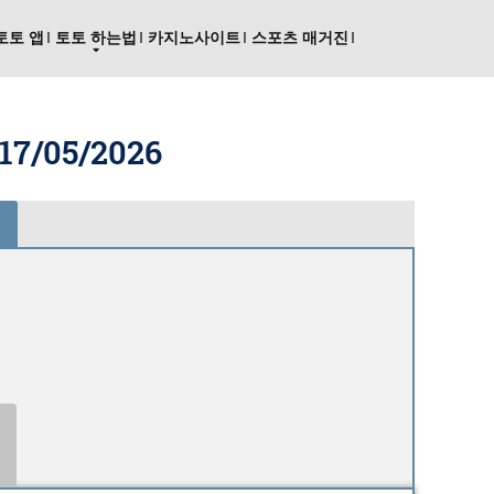
토토 앱
토토 하는법
카지노사이트
스포츠 매거진
17/05/2026