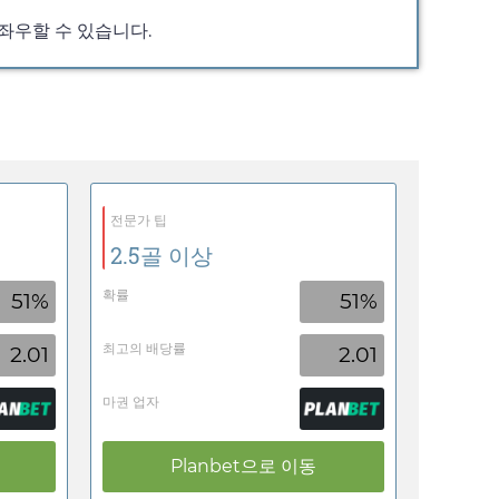
 좌우할 수 있습니다.
전문가 팁
2.5골 이상
확률
51%
51%
최고의 배당률
2.01
2.01
마권 업자
Planbet
으로 이동