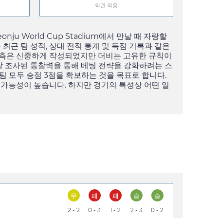
약관 적용
nju World Cup Stadium에서 만날 때 자랑할
최근 팀 성적, 상대 전적 통계 및 득점 기록과 같은
 예측은 신중하게 작성되었지만 더비는 고유한 규칙이
잘 조사된 통찰력을 통해 베팅 전략을 강화하려는 스
 팀 모두 승점 3점을 확보하는 것을 목표로 합니다.
할 가능성이 높습니다. 하지만 경기의 특성상 어떤 일
무
패
패
승
승
2 - 2
0 - 3
1 - 2
2 - 3
0 - 2