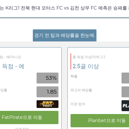
는 K리그1 전북 현대 모터스 FC vs 김천 상무 FC 예측은 승패를
경기 전 팁과 배당률을 한눈에.
점 - 예/아니요
총 득점 이상/이하 2.5
 득점 - 예
2.5골 이상
확률
53%
배당률
최고의 배당률
1.85
자
마권 업자
FatPirate
으로 이동
Planbet
으로 이동