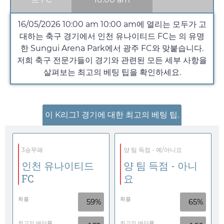
16/05/2026 10:00 am
10:00 am
에 열리는 모두가 고
대하는 축구 경기에서 인천 유나이티드 FC는 의 유명
한 Sungui Arena Park에서 광주 FC와 맞붙습니다.
저희 축구 전문가들이 경기와 관련된 모든 세부 사항을
살펴보는 최고의 베팅 팁을 확인하세요.
이 K리그1 경기에 대한 최고의 베팅 팁.
3승무패
양 팀 득점 - 예/아니요
인천 유나이티드
양 팀 득점 - 아니
FC
요
확률
확률
59%
65%
최고의 배당률
최고의 배당률