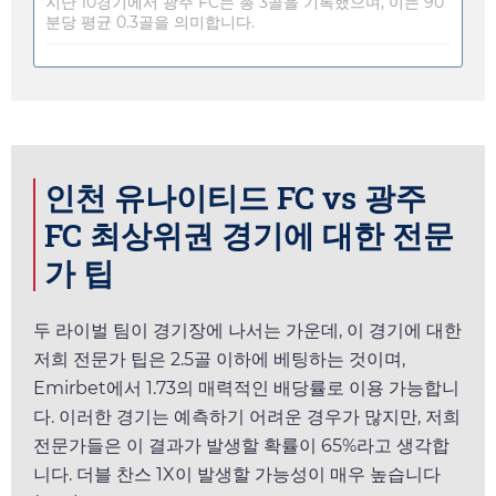
지난 10경기에서 광주 FC는 총 3골을 기록했으며, 이는 90
분당 평균 0.3골을 의미합니다.
인천 유나이티드 FC vs 광주
FC 최상위권 경기에 대한 전문
가 팁
두 라이벌 팀이 경기장에 나서는 가운데, 이 경기에 대한
저희 전문가 팁은 2.5골 이하에 베팅하는 것이며,
Emirbet
에서
1.73
의 매력적인 배당률로 이용 가능합니
다. 이러한 경기는 예측하기 어려운 경우가 많지만, 저희
전문가들은 이 결과가 발생할 확률이 65%라고 생각합
니다. 더블 찬스 1X이 발생할 가능성이 매우 높습니다