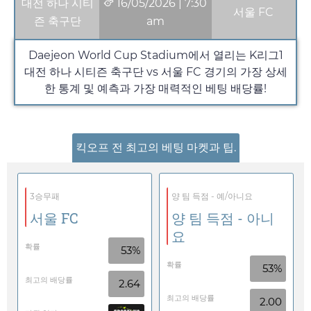
대전 하나 시티
16/05/2026
|
7:30
서울 FC
즌 축구단
am
Daejeon World Cup Stadium에서 열리는 K리그1
대전 하나 시티즌 축구단 vs 서울 FC 경기의 가장 상세
한 통계 및 예측과 가장 매력적인 베팅 배당률!
킥오프 전 최고의 베팅 마켓과 팁.
3승무패
양 팀 득점 - 예/아니요
서울 FC
양 팀 득점 - 아니
요
확률
53%
확률
53%
최고의 배당률
2.64
최고의 배당률
2.00