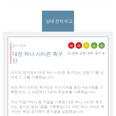
상대 전적 비교
패
패
무
승
승
경기 성적
대전 하나 시티즌 축구
2 - 0
0 - 2
0 - 0
0 - 5
1 - 4
단
마지막 경기에서 대전 하나 시티즌 축구단는 강원 FC를 상
대로 2 - 0를 기록했습니다.
대전 하나 시티즌 축구단는 지난 6개월 동안 4승 6패를 기
록했으며, 그 과정에서 4번의 무승부를 기록했습니다.
지난 10경기에서 총 10골을 기록한 대전 하나 시티즌 축구
단는 경기당 평균 1골을 기록했습니다. 대전 하나 시티즌 축
구단는 해당 경기에서 총 6골을 실점했습니다.