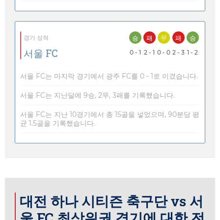
승
패
무
패
승
경기 성적
서울 FC
0 - 1
2 - 1
0 - 0
2 - 3
1 - 2
서울 FC는 마지막 경기에서 광주 FC를 0 - 1로 이겼습니다.
서울 FC는 지난달에 9승, 2무, 3패를 기록했습니다.
서울 FC는 지난 10경기에서 총 15골을 넣었으며, 90분당 평
균 1.5골을 기록했습니다.
대전 하나 시티즌 축구단 vs 서
울 FC 최상위권 경기에 대한 전