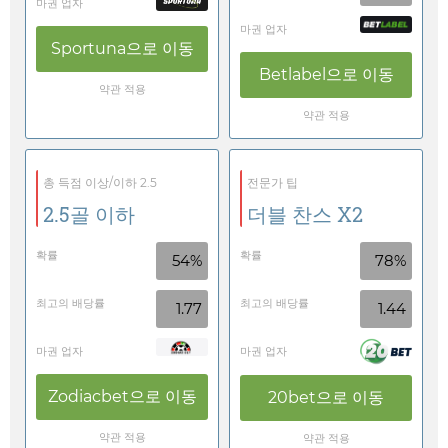
마권 업자
마권 업자
Sportuna
으로 이동
Betlabel
으로 이동
약관 적용
약관 적용
총 득점 이상/이하 2.5
전문가 팁
2.5골 이하
더블 찬스 X2
확률
확률
54%
78%
최고의 배당률
최고의 배당률
1.77
1.44
마권 업자
마권 업자
Zodiacbet
으로 이동
20bet
으로 이동
약관 적용
약관 적용