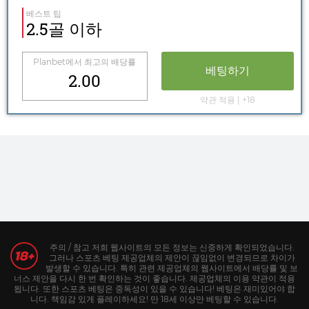
베스트 팁
2.5골 이하
Planbet
에서 최고의 배당률
베팅하기
2.00
약관 적용 | +18
주의 / 참고 저희 웹사이트의 모든 정보는 신중하게 확인되었습니다.
그러나 스포츠 베팅 제공업체의 제안이 끊임없이 변경되므로 차이가
발생할 수 있습니다. 특히 관련 제공업체의 웹사이트에서 배당률 및 보
너스 제안을 다시 한 번 확인하는 것이 좋습니다. 제공업체의 이용 약관이 적용
됩니다. 또한 스포츠 베팅은 중독성이 있을 수 있습니다! 베팅은 재미있어야 합
니다. 책임감 있게 플레이하세요! 만 18세 이상만 베팅할 수 있습니다.