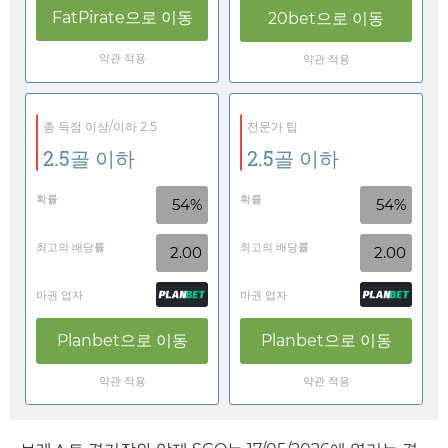
FatPirate
으로 이동
20bet
으로 이동
약관 적용
약관 적용
총 득점 이상/이하 2.5
전문가 팁
2.5골 이하
2.5골 이하
확률
확률
54%
54%
최고의 배당률
최고의 배당률
2.00
2.00
마권 업자
마권 업자
Planbet
으로 이동
Planbet
으로 이동
약관 적용
약관 적용