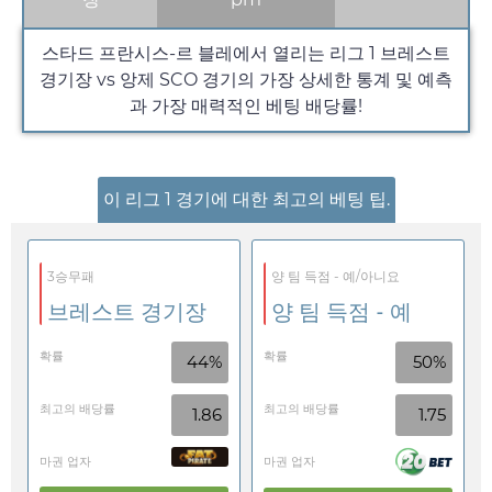
스타드 프란시스-르 블레에서 열리는 리그 1 브레스트
경기장 vs 앙제 SCO 경기의 가장 상세한 통계 및 예측
과 가장 매력적인 베팅 배당률!
이 리그 1 경기에 대한 최고의 베팅 팁.
3승무패
양 팀 득점 - 예/아니요
브레스트 경기장
양 팀 득점 - 예
확률
확률
44%
50%
최고의 배당률
최고의 배당률
1.86
1.75
마권 업자
마권 업자