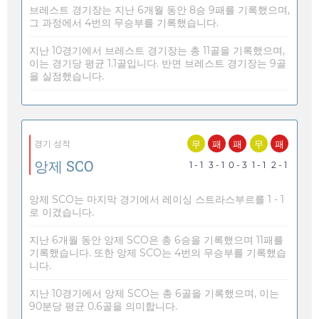
브레스트 경기장는 지난 6개월 동안 8승 9패를 기록했으며,
그 과정에서 4번의 무승부를 기록했습니다.
지난 10경기에서 브레스트 경기장는 총 11골을 기록했으며,
이는 경기당 평균 1.1골입니다. 반면 브레스트 경기장는 9골
을 실점했습니다.
무
패
패
무
패
경기 성적
앙제 SCO
1 - 1
3 - 1
0 - 3
1 - 1
2 - 1
앙제 SCO는 마지막 경기에서 레이싱 스트라스부르를 1 - 1
로 이겼습니다.
지난 6개월 동안 앙제 SCO은 총 6승을 기록했으며 11패를
기록했습니다. 또한 앙제 SCO는 4번의 무승부를 기록했습
니다.
지난 10경기에서 앙제 SCO는 총 6골을 기록했으며, 이는
90분당 평균 0.6골을 의미합니다.