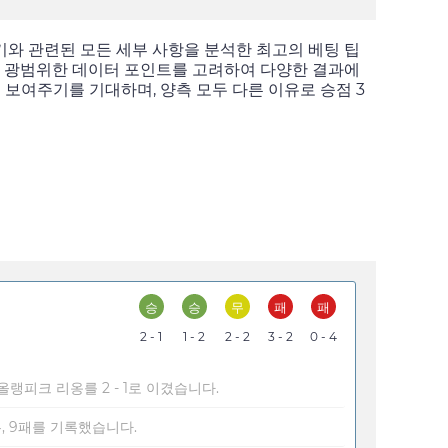
기와 관련된 모든 세부 사항을 분석한 최고의 베팅 팁
종 광범위한 데이터 포인트를 고려하여 다양한 결과에
 모습을 보여주기를 기대하며, 양측 모두 다른 이유로 승점 3
승
승
무
패
패
2 - 1
1 - 2
2 - 2
3 - 2
0 - 4
랭피크 리옹를 2 - 1로 이겼습니다.
무, 9패를 기록했습니다.