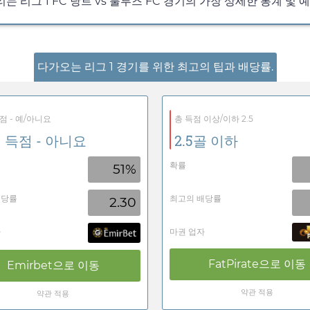
에서 열리는 리그 1 FC 낭트 vs 툴루즈 FC 경기의 가장 상세한 통계
다가오는 리그 1 경기를 위한 최고의 팁과 배당률.
점 - 예/아니요
총 득점 이상/이하 2.5
 득점 - 아니요
2.5골 이하
확률
51%
배당률
최고의 배당률
2.30
자
마권 업자
FatPirate
으로 이동
Emirbet
으로 이동
약관 적용
약관 적용