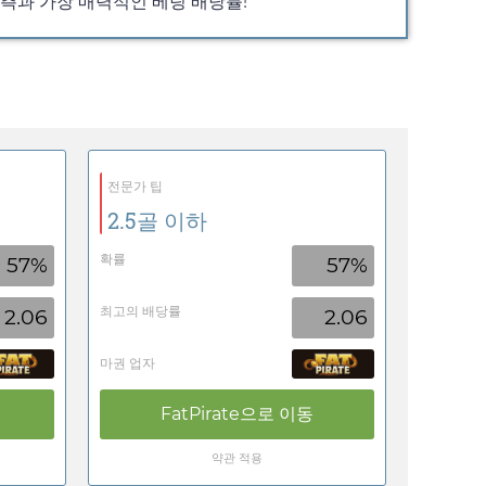
 및 예측과 가장 매력적인 베팅 배당률!
전문가 팁
2.5골 이하
확률
57%
57%
최고의 배당률
2.06
2.06
마권 업자
FatPirate
으로 이동
약관 적용