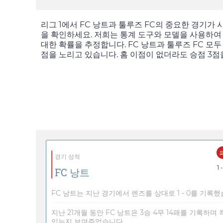
리그 1에서 FC 낭트과 툴루즈 FC의 중요한 경기가
을 확인하세요. 저희는 통계 도구와 모델을 사용하여
대한 확률을 추정합니다. FC 낭트과 툴루즈 FC 모
점을 노리고 있습니다. 홈 이점이 없더라도 승점 3점
경기 성적
1 
FC 낭트
FC 낭트는 지난 경기에서 렌즈를 상대로 1 - 0를 기록했
지난 21개월 동안 FC 낭트은 3승 4무 14패를 기록하며
있는지 보여주었습니다.