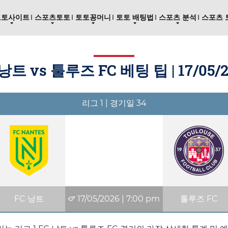
토토사이트
스포츠토토
토토꽁머니
토토 배팅법
스포츠 분석
스포츠 
 낭트 vs 툴루즈 FC 베팅 팁 |
17/05/
리그 1 | 경기일 34
FC 낭트
17/05/2026
|
7:00 pm
툴루즈 FC