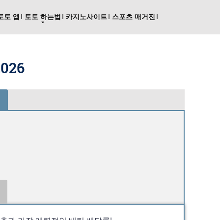
토토 앱
토토 하는법
카지노사이트
스포츠 매거진
2026