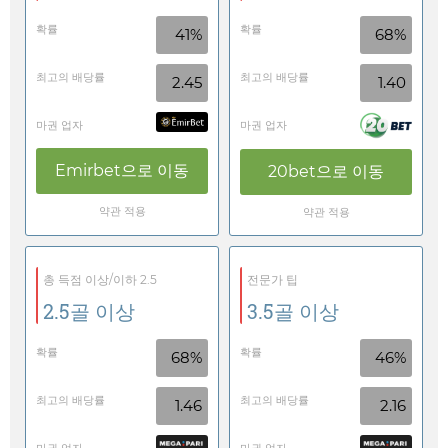
확률
확률
41%
68%
최고의 배당률
최고의 배당률
2.45
1.40
마권 업자
마권 업자
Emirbet
으로 이동
20bet
으로 이동
약관 적용
약관 적용
총 득점 이상/이하 2.5
전문가 팁
2.5골 이상
3.5골 이상
확률
확률
68%
46%
최고의 배당률
최고의 배당률
1.46
2.16
마권 업자
마권 업자