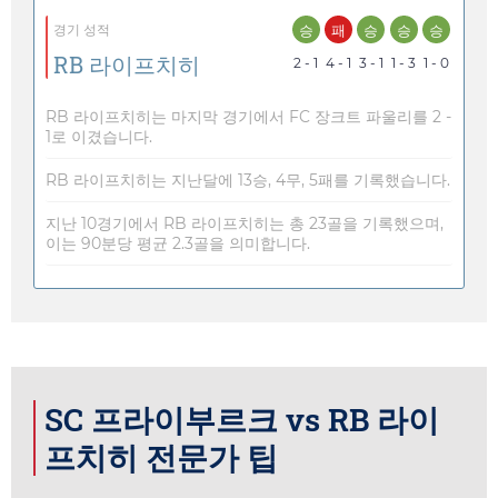
승
패
승
승
승
경기 성적
RB 라이프치히
2 - 1
4 - 1
3 - 1
1 - 3
1 - 0
RB 라이프치히는 마지막 경기에서 FC 장크트 파울리를 2 -
1로 이겼습니다.
RB 라이프치히는 지난달에 13승, 4무, 5패를 기록했습니다.
지난 10경기에서 RB 라이프치히는 총 23골을 기록했으며,
이는 90분당 평균 2.3골을 의미합니다.
SC 프라이부르크 vs RB 라이
프치히 전문가 팁