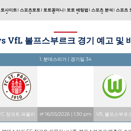
토토사이트
스포츠토토
토토꽁머니
토토 배팅법
스포츠 분석
스포츠 
vs VfL 볼프스부르크 경기 예고 및 
1. 분데스리가 | 경기일 34
FC 장크트 파울리
16/05/2026
|
1:30 pm
VfL 볼프스부르