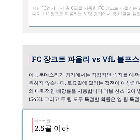
지난 10경기에서 총 6골을 기록한 FC 장크트 파울리는 
니다. FC 장크트 파울리는 해당 경기에서 총 10골을 실
FC 장크트 파울리 vs VfL 볼
이 1. 분데스리가 경기에서는 직접적인 승자를 예측
원하지 않습니다.
토요일
에 열리는 접전이 예상되며
의 매력적인 배당률을 사용합니다.더블 찬스 12이 
(54%). 그리고 두 팀 모두 득점할 확률은 양 팀 득점 
베스트 팁
2.5골 이하