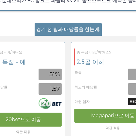
1. 분데스리가 FC 장크트 파울리 vs VfL 볼프스부르크 예측은 
경기 전 팁과 배당률을 한눈에.
점 - 예/아니요
총 득점 이상/이하 2.5
 득점 - 예
2.5골 이하
확률
51%
배당률
최고의 배당률
1.57
자
마권 업자
Megapari
으로 이동
20bet
으로 이동
약관 적용
약관 적용