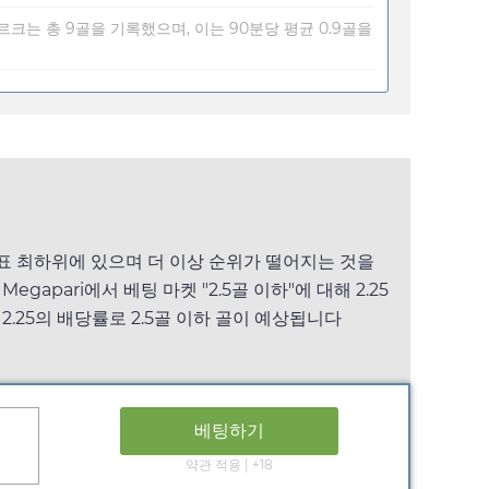
르크는 총 9골을 기록했으며, 이는 90분당 평균 0.9골을
위표 최하위에 있으며 더 이상 순위가 떨어지는 것을
체
Megapari
에서 베팅 마켓 "2.5골 이하"에 대해
2.25
서
2.25
의 배당률로 2.5골 이하 골이 예상됩니다
베팅하기
약관 적용 | +18