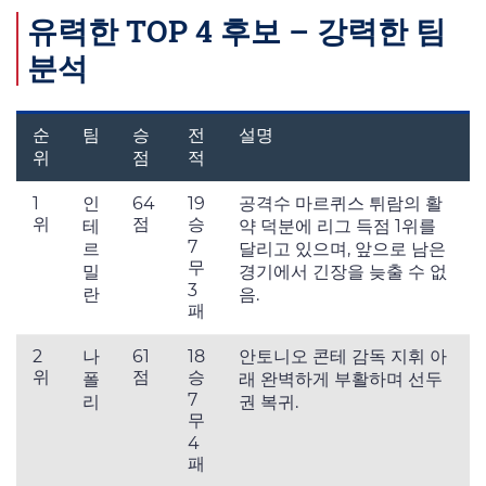
유력한 TOP 4 후보 – 강력한 팀
분석
순
팀
승
전
설명
위
점
적
1
인
64
19
공격수 마르퀴스 튀람의 활
위
점
승
테
약 덕분에 리그 득점 1위를
7
르
달리고 있으며, 앞으로 남은
무
밀
경기에서 긴장을 늦출 수 없
3
란
음.
패
2
나
61
18
안토니오 콘테 감독 지휘 아
위
점
승
폴
래 완벽하게 부활하며 선두
7
리
권 복귀.
무
4
패