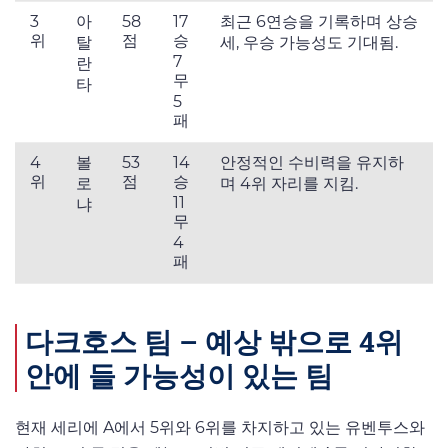
3
아
58
17
최근 6연승을 기록하며 상승
위
점
승
탈
세, 우승 가능성도 기대됨.
7
란
무
타
5
패
4
볼
53
14
안정적인 수비력을 유지하
위
점
승
로
며 4위 자리를 지킴.
11
냐
무
4
패
다크호스 팀 – 예상 밖으로 4위
안에 들 가능성이 있는 팀
현재 세리에 A에서 5위와 6위를 차지하고 있는 유벤투스와