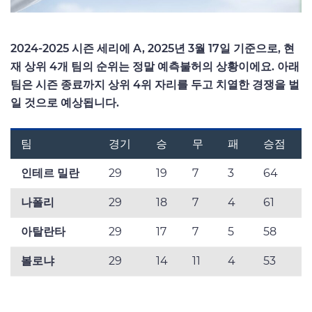
2024-2025 시즌 세리에 A, 2025년 3월 17일 기준으로, 현
재 상위 4개 팀의 순위는 정말 예측불허의 상황이에요. 아래
팀은 시즌 종료까지 상위 4위 자리를 두고 치열한 경쟁을 벌
일 것으로 예상됩니다. ​
팀
경기
승
무
패
승점
인테르 밀란
29
19
7
3
64
나폴리
29
18
7
4
61
아탈란타
29
17
7
5
58
볼로냐
29
14
11
4
53