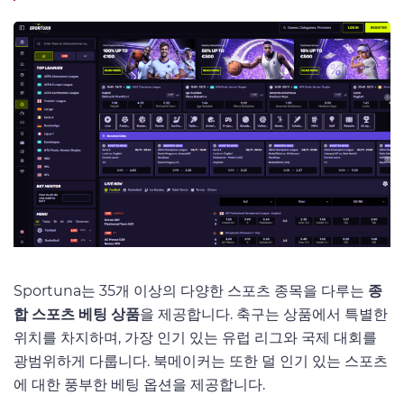
Sportuna는 35개 이상의 다양한 스포츠 종목을 다루는
종
합 스포츠 베팅 상품
을 제공합니다. 축구는 상품에서 특별한
위치를 차지하며, 가장 인기 있는 유럽 리그와 국제 대회를
광범위하게 다룹니다. 북메이커는 또한 덜 인기 있는 스포츠
에 대한 풍부한 베팅 옵션을 제공합니다.