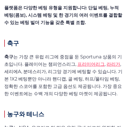
플랫폼은 다양한 베팅 유형을 지원합니다: 단일 베팅, 누적
베팅(콤보), 시스템 베팅 및 한 경기의 여러 이벤트를 결합할
수 있는 베팅 빌더 기능을 갖춘 특별 조합.
축구
축구
는 가장 큰 유럽 리그에 중점을 둔 Sportuna 상품의 기
초입니다. 플레이어는 챔피언스리그,
프리미어리그
,
라리가
,
세리에A, 분데스리가, 리그앙 경기에 베팅할 수 있습니다. 기
본 1X2 베팅뿐만 아니라 핸디캡, 골 베팅, 하프/풀타임 베팅,
정확한 스코어를 포함한 고급 옵션도 제공됩니다. 가장 중요
한 이벤트에는 수백 개의 다양한 베팅 마켓이 제공됩니다.
농구와 테니스