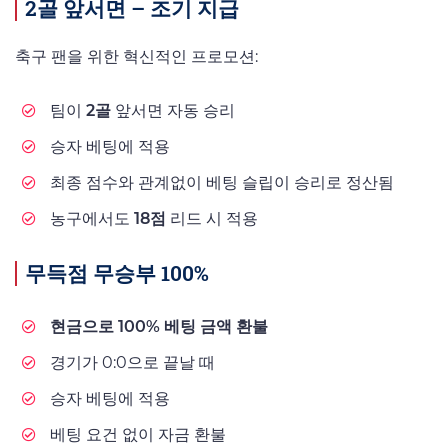
2골 앞서면 – 조기 지급
축구 팬을 위한 혁신적인 프로모션:
팀이
2골
앞서면 자동 승리
승자 베팅에 적용
최종 점수와 관계없이 베팅 슬립이 승리로 정산됨
농구에서도
18점
리드 시 적용
무득점 무승부 100%
현금으로 100% 베팅 금액 환불
경기가 0:0으로 끝날 때
승자 베팅에 적용
베팅 요건 없이 자금 환불