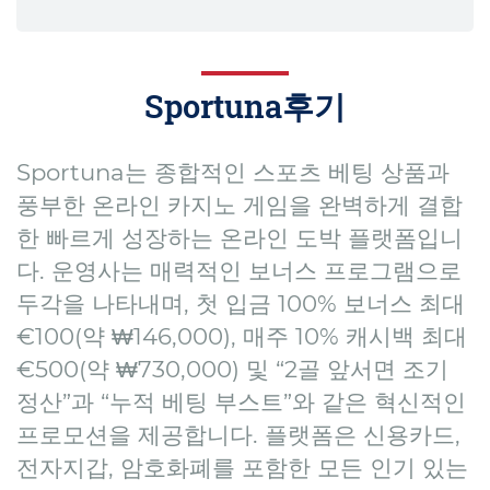
Sportuna후기
Sportuna는 종합적인 스포츠 베팅 상품과
풍부한 온라인 카지노 게임을 완벽하게 결합
한 빠르게 성장하는 온라인 도박 플랫폼입니
다. 운영사는 매력적인 보너스 프로그램으로
두각을 나타내며, 첫 입금 100% 보너스 최대
€100(약 ₩146,000), 매주 10% 캐시백 최대
€500(약 ₩730,000) 및 “2골 앞서면 조기
정산”과 “누적 베팅 부스트”와 같은 혁신적인
프로모션을 제공합니다. 플랫폼은 신용카드,
전자지갑, 암호화폐를 포함한 모든 인기 있는