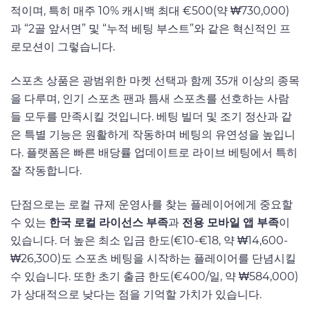
적이며, 특히 매주 10% 캐시백 최대 €500(약 ₩730,000)
과 “2골 앞서면” 및 “누적 베팅 부스트”와 같은 혁신적인 프
로모션이 그렇습니다.
스포츠 상품은 광범위한 마켓 선택과 함께 35개 이상의 종목
을 다루며, 인기 스포츠 팬과 틈새 스포츠를 선호하는 사람
들 모두를 만족시킬 것입니다. 베팅 빌더 및 조기 정산과 같
은 특별 기능은 원활하게 작동하며 베팅의 유연성을 높입니
다. 플랫폼은 빠른 배당률 업데이트로 라이브 베팅에서 특히
잘 작동합니다.
단점으로는 로컬 규제 운영사를 찾는 플레이어에게 중요할
수 있는
한국 로컬 라이선스 부족
과
전용 모바일 앱 부족
이
있습니다. 더 높은 최소 입금 한도(€10-€18, 약 ₩14,600-
₩26,300)도 스포츠 베팅을 시작하는 플레이어를 단념시킬
수 있습니다. 또한 초기 출금 한도(€400/일, 약 ₩584,000)
가 상대적으로 낮다는 점을 기억할 가치가 있습니다.