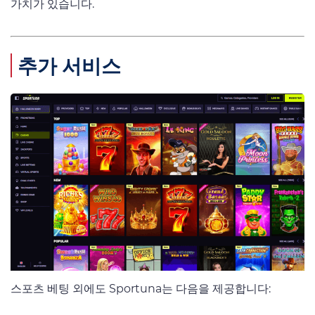
가치가 있습니다.
추가 서비스
스포츠 베팅 외에도 Sportuna는 다음을 제공합니다: