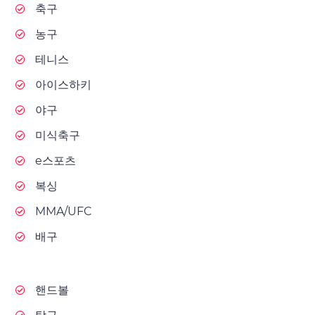
축구
농구
테니스
아이스하키
야구
미식축구
e스포츠
복싱
MMA/UFC
배구
핸드볼