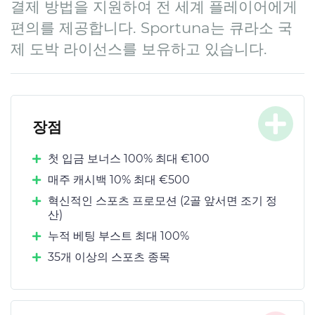
결제 방법을 지원하여 전 세계 플레이어에게
편의를 제공합니다. Sportuna는 큐라소 국
제 도박 라이선스를 보유하고 있습니다.
장점
첫 입금 보너스 100% 최대 €100
매주 캐시백 10% 최대 €500
혁신적인 스포츠 프로모션 (2골 앞서면 조기 정
산)
누적 베팅 부스트 최대 100%
35개 이상의 스포츠 종목