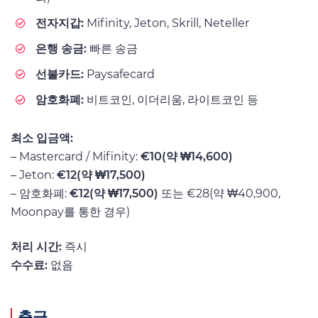
전자지갑:
Mifinity, Jeton, Skrill, Neteller
은행 송금:
빠른 송금
선불카드:
Paysafecard
암호화폐:
비트코인, 이더리움, 라이트코인 등
최소 입금액:
– Mastercard / Mifinity:
€10(약 ₩14,600)
– Jeton:
€12(약 ₩17,500)
– 암호화폐:
€12(약 ₩17,500)
또는 €28(약 ₩40,900,
Moonpay를 통한 경우)
처리 시간:
즉시
수수료:
없음
출금