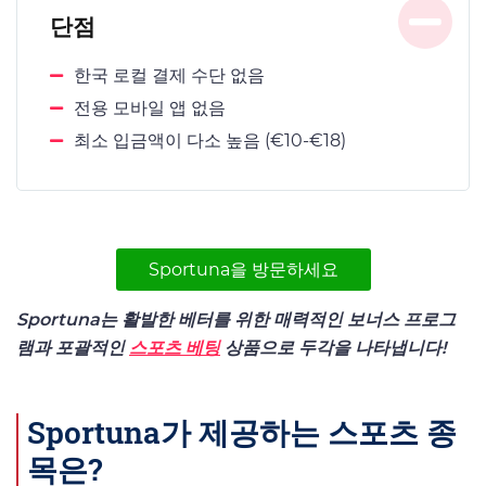
단점
한국 로컬 결제 수단 없음
전용 모바일 앱 없음
최소 입금액이 다소 높음 (€10-€18)
Sportuna을 방문하세요
Sportuna는 활발한 베터를 위한 매력적인 보너스 프로그
램과 포괄적인
스포츠 베팅
상품으로 두각을 나타냅니다!
Sportuna가 제공하는 스포츠 종
목은?