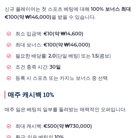
신규 플레이어는 첫 스포츠 베팅에 대해
100% 보너스 최대
€100(약 ₩146,000)
을 받을 수 있습니다.
최소 입금액:
€10(약 ₩14,600)
최대 보너스:
€100(약 ₩146,000)
필요한 배당률:
2.0
(단일 베팅) 또는
1.5
(콤보)
조건 충족 시간:
30일
등록 시 스포츠 또는 카지노 보너스 중 선택
매주 캐시백 10%
매주 잃은 베팅의 일부를 돌려받는 매력적인 오퍼입니다.
최대 캐시백:
€500(약 ₩730,000)
환급: 잃은 베팅의
10%