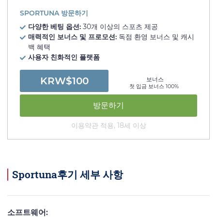
SPORTUNA 방문하기
다양한 베팅 옵션:
30개 이상의 스포츠 제공
매력적인 보너스 및 프로모션:
독점 환영 보너스 및 캐시
백 혜택
사용자 친화적인 플랫폼
KRW$100
보너스
첫 입금 보너스 100%
방문하기
이용약관 적용, 18세 이상
Sportuna후기 세부 사항
소프트웨어: