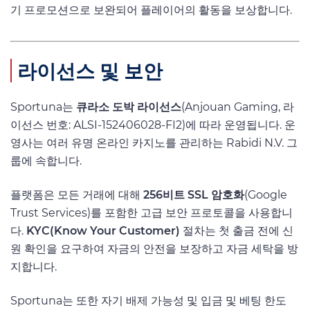
기 프로모션으로 보완되어 플레이어의 활동을 보상합니다.
라이선스 및 보안
Sportuna는
큐라소 도박 라이선스
(Anjouan Gaming, 라
이선스 번호: ALSI-152406028-FI2)에 따라 운영됩니다. 운
영사는 여러 유명 온라인 카지노를 관리하는 Rabidi N.V. 그
룹에 속합니다.
플랫폼은 모든 거래에 대해
256비트 SSL 암호화
(Google
Trust Services)를 포함한 고급 보안 프로토콜을 사용합니
다.
KYC(Know Your Customer)
절차는 첫 출금 전에 신
원 확인을 요구하여 자금의 안전을 보장하고 자금 세탁을 방
지합니다.
Sportuna는 또한 자기 배제 가능성 및 입금 및 베팅 한도