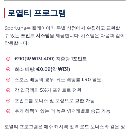
로열티 프로그램
Sportuna는 플레이어가 특별 상점에서 수집하고 교환할
수 있는
포인트 시스템
을 제공합니다. 시스템은 다음과 같이
작동합니다:
€90(약 ₩131,400)
지출당
1포인트
최소 베팅:
€0.09(약 ₩131)
스포츠 베팅의 경우: 최소 배당률
1.40
필요
각 입금액의
5%
가 포인트로 전환
포인트를 보너스 및 보상으로 교환 가능
추가 혜택이 있는 더 높은 VIP 레벨로 승급 가능
로열티 프로그램은 매주 캐시백 및 리로드 보너스와 같은 정