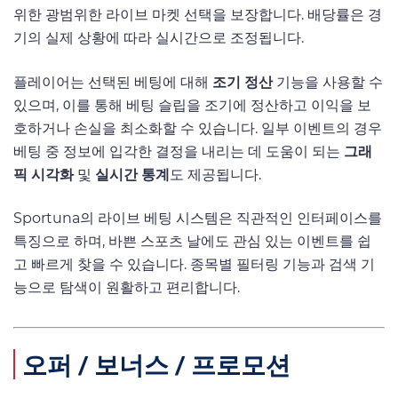
위한 광범위한 라이브 마켓 선택을 보장합니다. 배당률은 경
기의 실제 상황에 따라 실시간으로 조정됩니다.
플레이어는 선택된 베팅에 대해
조기 정산
기능을 사용할 수
있으며, 이를 통해 베팅 슬립을 조기에 정산하고 이익을 보
호하거나 손실을 최소화할 수 있습니다. 일부 이벤트의 경우
베팅 중 정보에 입각한 결정을 내리는 데 도움이 되는
그래
픽 시각화
및
실시간 통계
도 제공됩니다.
Sportuna의 라이브 베팅 시스템은 직관적인 인터페이스를
특징으로 하며, 바쁜 스포츠 날에도 관심 있는 이벤트를 쉽
고 빠르게 찾을 수 있습니다. 종목별 필터링 기능과 검색 기
능으로 탐색이 원활하고 편리합니다.
오퍼 / 보너스 / 프로모션