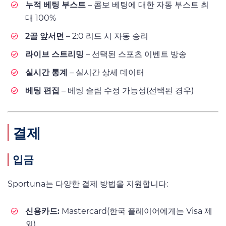
누적 베팅 부스트
– 콤보 베팅에 대한 자동 부스트 최
대 100%
2골 앞서면
– 2:0 리드 시 자동 승리
라이브 스트리밍
– 선택된 스포츠 이벤트 방송
실시간 통계
– 실시간 상세 데이터
베팅 편집
– 베팅 슬립 수정 가능성(선택된 경우)
결제
입금
Sportuna는 다양한 결제 방법을 지원합니다:
신용카드:
Mastercard(한국 플레이어에게는 Visa 제
외)