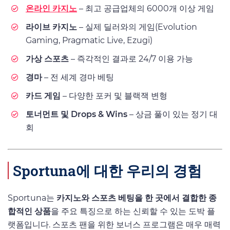
온라인 카지노
– 최고 공급업체의 6000개 이상 게임
라이브 카지노
– 실제 딜러와의 게임(Evolution
Gaming, Pragmatic Live, Ezugi)
가상 스포츠
– 즉각적인 결과로 24/7 이용 가능
경마
– 전 세계 경마 베팅
카드 게임
– 다양한 포커 및 블랙잭 변형
토너먼트 및 Drops & Wins
– 상금 풀이 있는 정기 대
회
Sportuna에 대한 우리의 경험
Sportuna는
카지노와 스포츠 베팅을 한 곳에서 결합한 종
합적인 상품
을 주요 특징으로 하는 신뢰할 수 있는 도박 플
랫폼입니다. 스포츠 팬을 위한 보너스 프로그램은 매우 매력