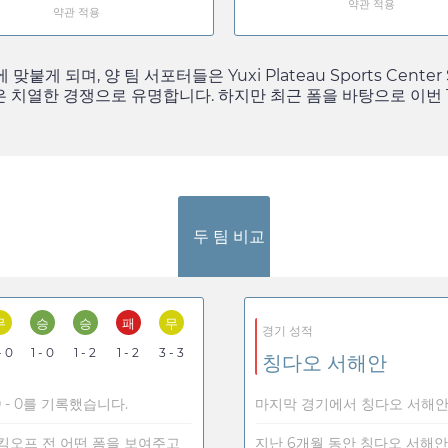
약관 적용
약관 적용
에 맞붙게 되며, 양 팀 서포터들은 Yuxi Plateau Sports Cen
은 치열한 경쟁으로 유명합니다. 하지만 최근 폼을 바탕으로 이번
두 팀 비교
무
승
승
패
무
경기 성적
- 0
1 - 0
1 - 2
1 - 2
3 - 3
칭다오 서해안
0 - 0를 기록했습니다.
마지막 경기에서 칭다오 서해안는 
 킥오프 전 어떤 폼을 보여주고
지난 6개월 동안 칭다오 서해안