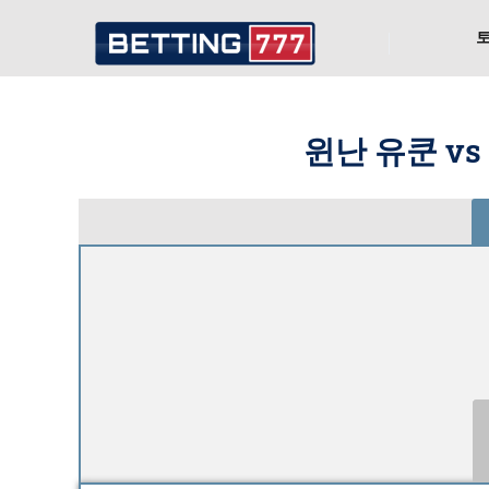
윈난 유쿤 vs