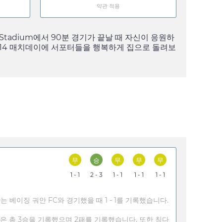
약관 적용
ter Stadium에서 90분 경기가 끝날 때 자신이 응원하
 14 매치데이에 서포터들을 행복하게 집으로 돌려보
무
승
무
무
무
1 - 1
2 - 3
1 - 1
1 - 1
1 - 1
베이징 궈안 FC와 경기했을 때 1 - 1를 기록했습니다.
은 총 3승을 기록했으며 2패를 기록했습니다. 또한 칭다