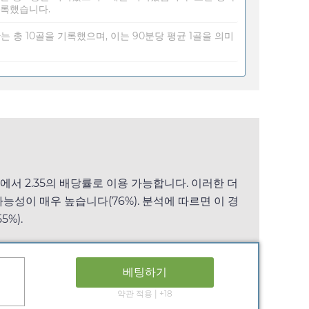
기록했습니다.
 총 10골을 기록했으며, 이는 90분당 평균 1골을 의미
에서
2.35
의 배당률로 이용 가능합니다. 이러한 더
능성이 매우 높습니다(76%). 분석에 따르면 이 경
%).
베팅하기
약관 적용 | +18