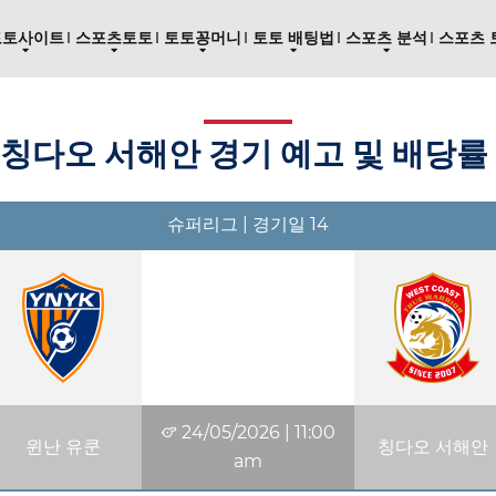
토토사이트
스포츠토토
토토꽁머니
토토 배팅법
스포츠 분석
스포츠 
 칭다오 서해안 경기 예고 및 배당률 
슈퍼리그 | 경기일 14
24/05/2026
|
11:00
윈난 유쿤
칭다오 서해안
am