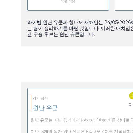
약관 적용
라이벌 윈난 유쿤과 칭다오 서해안는
24/05/2026
는 팀이 승리하기를 바랄 것입니다. 이러한 매치업
낼 우승 후보는 윈난 유쿤입니다.
경기 성적
0 
윈난 유쿤
윈난 유쿤는 지난 경기에서 [object Object]를 상대로 
지난 13개월 동안 윈난 유쿤은 6승 3무 4패를 기록하며