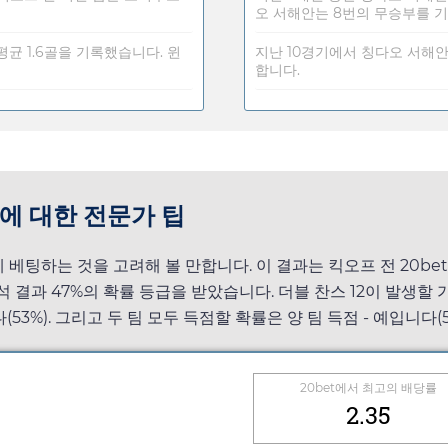
오 서해안는 8번의 무승부를 
평균 1.6골을 기록했습니다. 윈
지난 10경기에서 칭다오 서해안는
합니다.
기에 대한 전문가 팁
켓에 베팅하는 것을 고려해 볼 만합니다. 이 결과는 킥오프 전
20bet
 결과 47%의 확률 등급을 받았습니다. 더블 찬스 12이 발생할 가
53%). 그리고 두 팀 모두 득점할 확률은 양 팀 득점 - 예입니다(55
20bet
에서 최고의 배당률
2.35