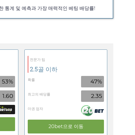
 상세한 통계 및 예측과 가장 매력적인 베팅 배당률!
전문가 팁
2.5골 이하
확률
53%
47%
최고의 배당률
1.60
2.35
마권 업자
20bet
으로 이동