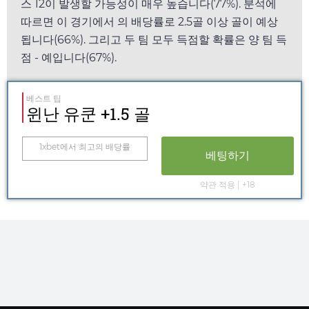
스 12이 발생할 가능성이 매우 높습니다(77%). 분석에
따르면 이 경기에서
의 배당률로 2.5골 이상 골이 예상
됩니다(66%). 그리고 두 팀 모두 득점할 확률은 양 팀 득
점 - 예입니다(67%).
베스트 팁
윈난 유쿤 +1.5 골
1xbet
에서 최고의 배당률
베팅하기
약관 적용 | +18