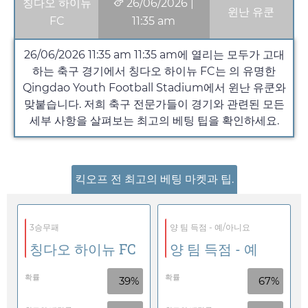
칭다오 하이뉴
26/06/2026
|
윈난 유쿤
FC
11:35 am
26/06/2026 11:35 am
11:35 am
에 열리는 모두가 고대
하는 축구 경기에서 칭다오 하이뉴 FC는 의 유명한
Qingdao Youth Football Stadium에서 윈난 유쿤와
맞붙습니다. 저희 축구 전문가들이 경기와 관련된 모든
세부 사항을 살펴보는 최고의 베팅 팁을 확인하세요.
킥오프 전 최고의 베팅 마켓과 팁.
3승무패
양 팀 득점 - 예/아니요
칭다오 하이뉴 FC
양 팀 득점 - 예
확률
확률
39%
67%