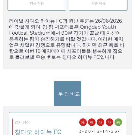
약관 적용
약관 적용
라이벌 칭다오 하이뉴 FC과 윈난 유쿤는
26/06/2026
에 맞붙게 되며, 양 팀 서포터들은 Qingdao Youth
Football Stadium에서 90분 경기가 끝날 때 자신이
응원하는 팀이 승리하기를 바랄 것입니다. 이러한 매치
업은 치열한 경쟁으로 유명합니다. 하지만 최근 폼을 바
탕으로 이번 16 매치데이에 서포터들을 행복하게 집으
로 돌려보낼 우승 후보는 칭다오 하이뉴 FC입니다.
두 팀 비교
패
패
패
패
승
경기 성적
칭다오 하이뉴 FC
3 - 2
0 - 1
2 - 1
4 - 2
3 - 1