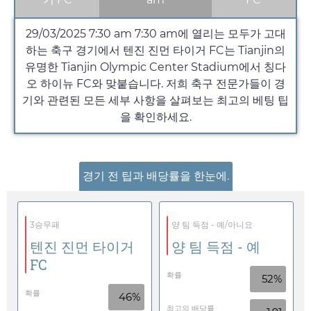
29/03/2025 7:30 am
7:30 am
에 열리는 모두가 고대
하는 축구 경기에서 텐진 진먼 타이거 FC는 Tianjin의
유명한 Tianjin Olympic Center Stadium에서 칭다
오 하이뉴 FC와 맞붙습니다. 저희 축구 전문가들이 경
기와 관련된 모든 세부 사항을 살펴보는 최고의 베팅 팁
을 확인하세요.
경기 전 팁과 배당률을 한눈에.
3승무패
양 팀 득점 - 예/아니요
텐진 진먼 타이거
양 팀 득점 - 예
FC
확률
52%
확률
46%
최고의 배당률