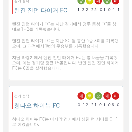
승
무
패
승
패
경기 성적
텐진 진먼 타이거 FC
1 - 2
2 - 2
5 - 0
1 - 0
4 - 1
텐진 진먼 타이거 FC는 지난 경기에서 청두 룽청 FC를 상
대로 1 - 2를 기록했습니다.
텐진 진먼 타이거 FC는 지난 6개월 동안 4승 3패를 기록했
으며, 그 과정에서 1번의 무승부를 기록했습니다.
지난 10경기에서 텐진 진먼 타이거 FC는 총 15골을 기록했
으며, 이는 경기당 평균 1.5골입니다. 반면 텐진 진먼 타이거
FC는 6골을 실점했습니다.
패
무
승
패
패
경기 성적
칭다오 하이뉴 FC
0 - 1
2 - 2
1 - 0
1 - 0
6 - 0
칭다오 하이뉴 FC는 마지막 경기에서 심천 펑 시티를 0 - 1
로 이겼습니다.