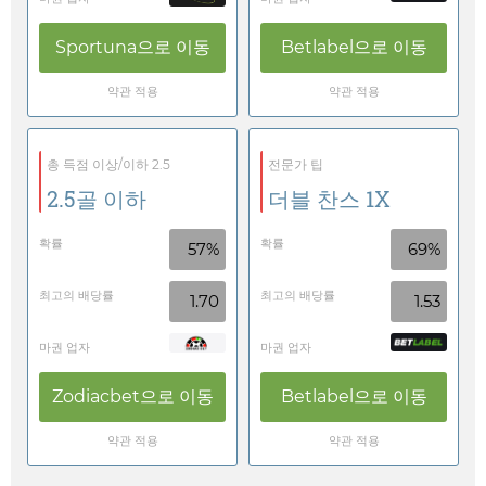
Sportuna
으로 이동
Betlabel
으로 이동
약관 적용
약관 적용
총 득점 이상/이하 2.5
전문가 팁
2.5골 이하
더블 찬스 1X
확률
확률
57%
69%
최고의 배당률
최고의 배당률
1.70
1.53
마권 업자
마권 업자
Zodiacbet
으로 이동
Betlabel
으로 이동
약관 적용
약관 적용