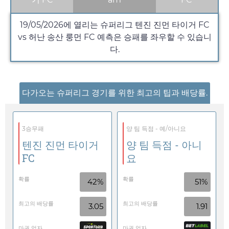
19/05/2026
에 열리는 슈퍼리그 텐진 진먼 타이거 FC
vs 허난 송산 룽먼 FC 예측은 승패를 좌우할 수 있습니
다.
다가오는 슈퍼리그 경기를 위한 최고의 팁과 배당률.
3승무패
양 팀 득점 - 예/아니요
텐진 진먼 타이거
양 팀 득점 - 아니
FC
요
확률
확률
42%
51%
최고의 배당률
최고의 배당률
3.05
1.91
마권 업자
마권 업자