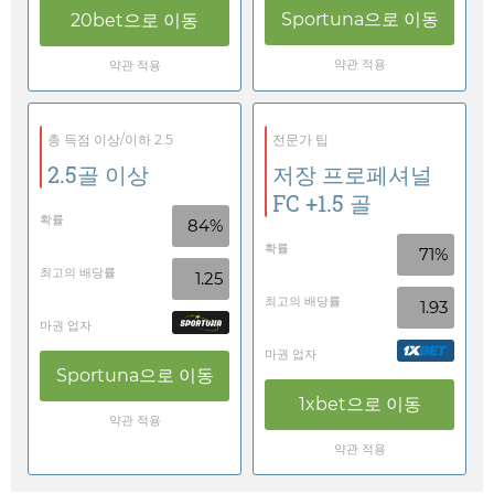
Sportuna
으로 이동
20bet
으로 이동
약관 적용
약관 적용
총 득점 이상/이하 2.5
전문가 팁
2.5골 이상
저장 프로페셔널
FC +1.5 골
확률
84%
확률
71%
최고의 배당률
1.25
최고의 배당률
1.93
마권 업자
마권 업자
Sportuna
으로 이동
1xbet
으로 이동
약관 적용
약관 적용