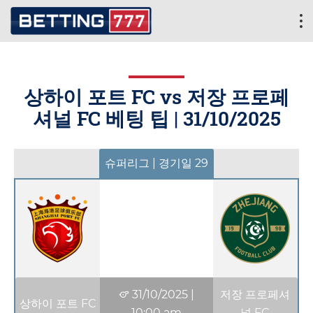
상하이 포트 FC vs 저장 프로페
셔널 FC 베팅 팁 |
31/10/2025
슈퍼리그 | 경기일 29
31/10/2025
|
저장 프로페셔
상하이 포트 FC
10:00 am
널 FC