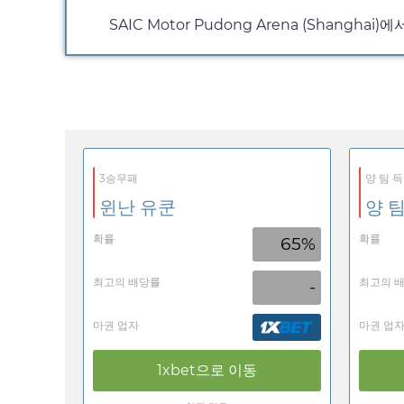
SAIC Motor Pudong Arena (Shan
3승무패
양 팀 득
윈난 유쿤
양 팀
확률
확률
65%
최고의 배당률
최고의 
-
마권 업자
마권 업
1xbet
으로 이동