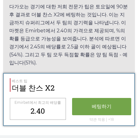
다가오는 경기에 대한 저희 전문가 팁은
토요일
에 90분
후 결과로 더블 찬스 X2에 베팅하는 것입니다. 이는 지
금까지 슈퍼리그에서 두 팀의 경기력을 나타냅니다. 이
마켓은
Emirbet
에서
2.40
의 가격으로 제공되며, %의
확률 등급으로 가능성을 보여줍니다. 분석에 따르면 이
경기에서
2.45
의 배당률로 2.5골 이하 골이 예상됩니다
(54%). 그리고 두 팀 모두 득점할 확률은 양 팀 득점 - 예
입니다(51%).
베스트 팁
더블 찬스 X2
Emirbet
에서 최고의 배당률
베팅하기
2.40
약관 적용 | +18