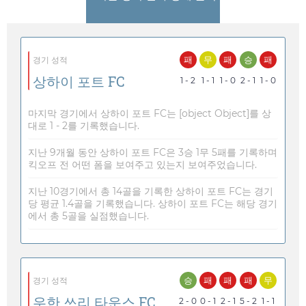
패
무
패
승
패
경기 성적
상하이 포트 FC
1 - 2
1 - 1
1 - 0
2 - 1
1 - 0
마지막 경기에서 상하이 포트 FC는 [object Object]를 상
대로 1 - 2를 기록했습니다.
지난 9개월 동안 상하이 포트 FC은 3승 1무 5패를 기록하며
킥오프 전 어떤 폼을 보여주고 있는지 보여주었습니다.
지난 10경기에서 총 14골을 기록한 상하이 포트 FC는 경기
당 평균 1.4골을 기록했습니다. 상하이 포트 FC는 해당 경기
에서 총 5골을 실점했습니다.
승
패
패
패
무
경기 성적
우한 쓰리 타운스 FC
2 - 0
0 - 1
2 - 1
5 - 2
1 - 1