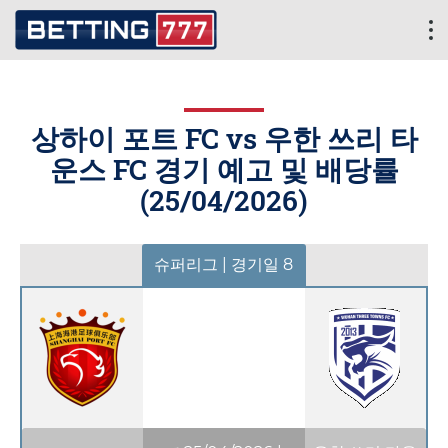
상하이 포트 FC vs 우한 쓰리 타
운스 FC 경기 예고 및 배당률
(
25/04/2026
)
슈퍼리그 | 경기일 8