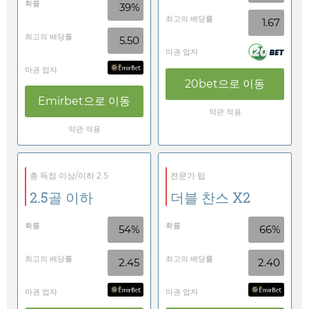
확률
39%
최고의 배당률
1.67
최고의 배당률
5.50
마권 업자
마권 업자
20bet
으로 이동
Emirbet
으로 이동
약관 적용
약관 적용
총 득점 이상/이하 2.5
전문가 팁
2.5골 이하
더블 찬스 X2
확률
확률
54%
66%
최고의 배당률
최고의 배당률
2.45
2.40
마권 업자
마권 업자