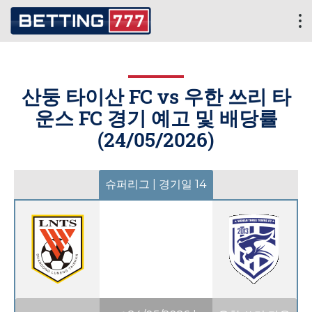
산둥 타이산 FC vs 우한 쓰리 타
운스 FC 경기 예고 및 배당률
(
24/05/2026
)
슈퍼리그 | 경기일 14