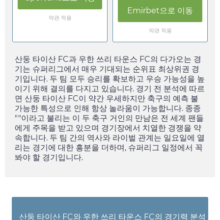
Emirbet
으로 이동
약관 적용
약관 적용
산둥 타이산 FC과 우한 쓰리 타운스 FC의 다가오는 경
기는 슈퍼리그에서 매우 기대되는 순위표 최상위권 경
기입니다. 두 팀 모두 승리를 확보하고 우승 가능성을 높
이기 위해 결의를 다지고 있습니다. 경기 전 분석에 따르
면 산둥 타이산 FC이 약간 우세하지만 축구의 예측 불
가능한 특성으로 인해 항상 놀라움이 가능합니다. 종종
""이라고 불리는 이 두 축구 거인의 만남은 전 세계 팬들
에게 주목을 받고 있으며 경기장에서 치열한 경쟁을 약
속합니다. 두 팀 간의 역사와 라이벌 관계는
일요일
에 열
리는 경기에 대한 흥분을 더하며, 슈퍼리그 일정에서 꼭
봐야 할 경기입니다.
산둥 타이산 FC와 우한 쓰리 타운스 FC의 경기력 분석