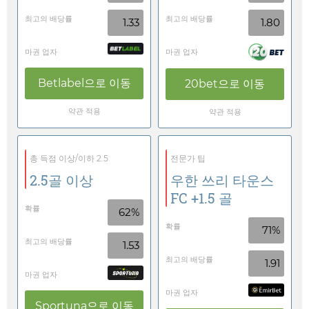
최고의 배당률
최고의 배당률
1.33
1.80
마권 업자
마권 업자
Betlabel
으로 이동
20bet
으로 이동
약관 적용
약관 적용
총 득점 이상/이하 2.5
전문가 팁
2.5골 이상
우한 쓰리 타운스
FC +1.5 골
확률
62%
확률
71%
최고의 배당률
1.53
최고의 배당률
1.91
마권 업자
마권 업자
Sportuna
으로 이동