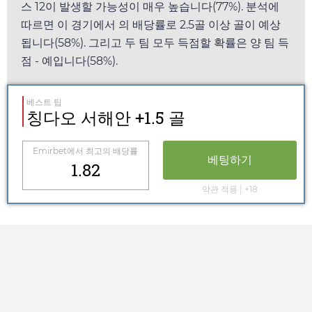
스 12이 발생할 가능성이 매우 높습니다(77%). 분석에
따르면 이 경기에서
의 배당률로 2.5골 이상 골이 예상
됩니다(58%). 그리고 두 팀 모두 득점할 확률은 양 팀 득
점 - 예입니다(58%).
베스트 팁
칭다오 서해안 +1.5 골
Emirbet
에서 최고의 배당률
베팅하기
1.82
약관 적용 | +18