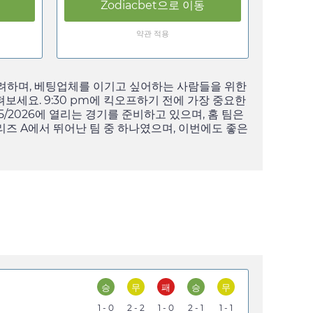
Zodiacbet
으로 이동
약관 적용
 고려하며, 베팅업체를 이기고 싶어하는 사람들을 위한
펴보세요.
9:30 pm
에 킥오프하기 전에 가장 중요한
5/2026
에 열리는 경기를 준비하고 있으며, 홈 팀은
리즈 A에서 뛰어난 팀 중 하나였으며, 이번에도 좋은
승
무
패
승
무
1 - 0
2 - 2
1 - 0
2 - 1
1 - 1