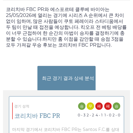
코리치바 FBC PR와 에스포르테 클루베 바이아는
25/05/2026
에 열리는 경기에 시리즈 A 순위에서 큰 차이
없이 임하며, 많은 사람들이 쿠토 페레이라 스타디움에서
두 팀이 만날 때 접전을 예상합니다. 킥오프 전 베팅 배당률
이 너무 근접하여 한 순간의 마법이 승자를 결정하기에 충
분할 수 있습니다.하지만 홈 이점을 감안할 때 승점 3점을
모두 가져갈 우승 후보는 코리치바 FBC PR입니다.
최근 경기 결과 상세 분석
승
무
패
패
승
경기 성적
코리치바 FBC PR
0 - 3
2 - 2
4 - 1
1 - 0
2 - 0
마지막 경기에서 코리치바 FBC PR는 Santos F.C.를 상대