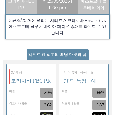
코리치바 FBC
25/05/2026
|
에스포르테 클
PR
11:00 pm
루베 바이아
25/05/2026
에 열리는 시리즈 A 코리치바 FBC PR vs
에스포르테 클루베 바이아 예측은 승패를 좌우할 수 있
습니다.
킥오프 전 최고의 베팅 마켓과 팁.
3승무패
양 팀 득점 - 예/아니요
코리치바 FBC PR
양 팀 득점 - 예
확률
확률
39%
55%
최고의 배당률
최고의 배당률
2.62
1.87