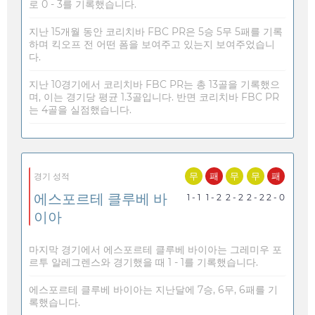
로 0 - 3를 기록했습니다.
지난 15개월 동안 코리치바 FBC PR은 5승 5무 5패를 기록
하며 킥오프 전 어떤 폼을 보여주고 있는지 보여주었습니
다.
지난 10경기에서 코리치바 FBC PR는 총 13골을 기록했으
며, 이는 경기당 평균 1.3골입니다. 반면 코리치바 FBC PR
는 4골을 실점했습니다.
무
패
무
무
패
경기 성적
에스포르테 클루베 바
1 - 1
1 - 2
2 - 2
2 - 2
2 - 0
이아
마지막 경기에서 에스포르테 클루베 바이아는 그레미우 포
르투 알레그렌스와 경기했을 때 1 - 1를 기록했습니다.
에스포르테 클루베 바이아는 지난달에 7승, 6무, 6패를 기
록했습니다.