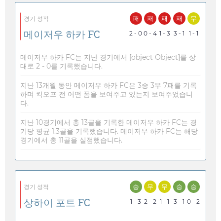
패
패
패
패
무
경기 성적
메이저우 하카 FC
2 - 0
0 - 4
1 - 3
3 - 1
1 - 1
메이저우 하카 FC는 지난 경기에서 [object Object]를 상
대로 2 - 0를 기록했습니다.
지난 13개월 동안 메이저우 하카 FC은 3승 3무 7패를 기록
하며 킥오프 전 어떤 폼을 보여주고 있는지 보여주었습니
다.
지난 10경기에서 총 13골을 기록한 메이저우 하카 FC는 경
기당 평균 1.3골을 기록했습니다. 메이저우 하카 FC는 해당
경기에서 총 11골을 실점했습니다.
승
무
무
승
승
경기 성적
상하이 포트 FC
1 - 3
2 - 2
1 - 1
3 - 1
0 - 2