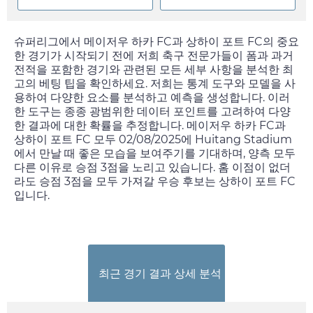
슈퍼리그에서 메이저우 하카 FC과 상하이 포트 FC의 중요
한 경기가 시작되기 전에 저희 축구 전문가들이 폼과 과거
전적을 포함한 경기와 관련된 모든 세부 사항을 분석한 최
고의 베팅 팁을 확인하세요. 저희는 통계 도구와 모델을 사
용하여 다양한 요소를 분석하고 예측을 생성합니다. 이러
한 도구는 종종 광범위한 데이터 포인트를 고려하여 다양
한 결과에 대한 확률을 추정합니다. 메이저우 하카 FC과
상하이 포트 FC 모두
02/08/2025
에 Huitang Stadium
에서 만날 때 좋은 모습을 보여주기를 기대하며, 양측 모두
다른 이유로 승점 3점을 노리고 있습니다. 홈 이점이 없더
라도 승점 3점을 모두 가져갈 우승 후보는 상하이 포트 FC
입니다.
최근 경기 결과 상세 분석