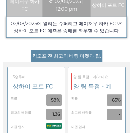
메이저우 하카
02/08/2025
|
상하이 포트 FC
FC
12:00 pm
02/08/2025
에 열리는 슈퍼리그 메이저우 하카 FC vs
상하이 포트 FC 예측은 승패를 좌우할 수 있습니다.
킥오프 전 최고의 베팅 마켓과 팁.
3승무패
양 팀 득점 - 예/아니요
상하이 포트 FC
양 팀 득점 - 예
확률
확률
58%
65%
최고의 배당률
최고의 배당률
1.36
-
마권 업자
마권 업자