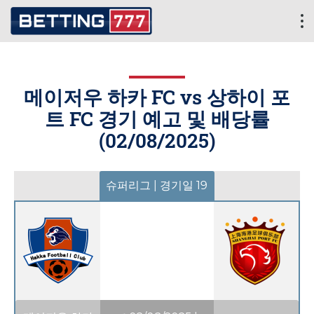
메이저우 하카 FC vs 상하이 포
트 FC 경기 예고 및 배당률
(
02/08/2025
)
슈퍼리그 | 경기일 19