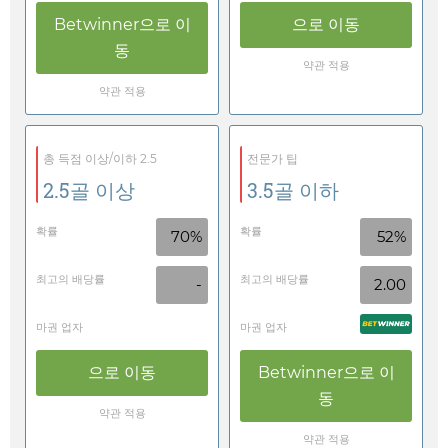
Betwinner
으로 이
으로 이동
동
약관 적용
약관 적용
총 득점 이상/이하 2.5
전문가 팁
2.5골 이상
3.5골 이하
확률
확률
70%
52%
최고의 배당률
최고의 배당률
-
2.00
마권 업자
마권 업자
으로 이동
Betwinner
으로 이
동
약관 적용
약관 적용