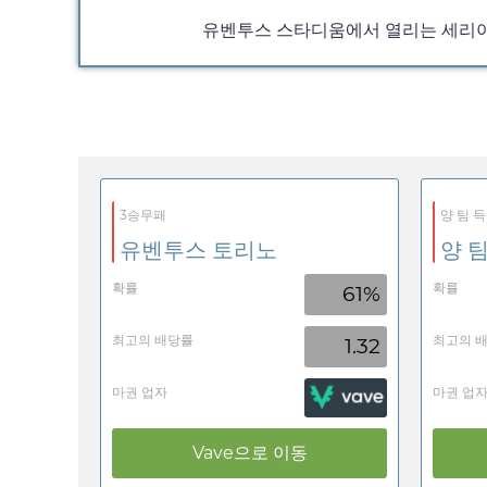
유벤투스 스타디움에서 열리는 세리아 
3승무패
양 팀 득
유벤투스 토리노
양 팀
확률
확률
61%
최고의 배당률
최고의 
1.32
마권 업자
마권 업
Vave
으로 이동