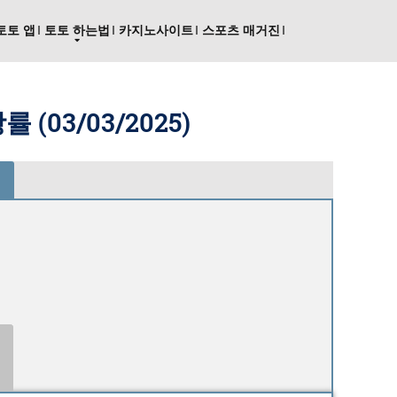
토토 앱
토토 하는법
카지노사이트
스포츠 매거진
률 (
03/03/2025
)