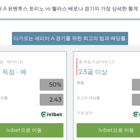
A 유벤투스 토리노 vs 헬라스 베로나 경기의 가장 상세한 통계 
다가오는 세리아 A 경기를 위한 최고의 팁과 배당률.
점 - 예/아니요
총 득점 이상/이하 2.5
 득점 - 예
2.5골 이상
확률
50%
배당률
최고의 배당률
2.43
자
마권 업자
Ivibet
으로 이동
Ivibet
으로 이동