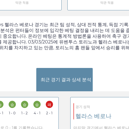
약관 적용
약관 적용
s 헬라스 베로나 경기는 최근 팀 성적, 상대 전적 통계, 득점 
 분석은 펀터들이 정보에 입각한 베팅 결정을 내리는 데 도움을
중요합니다. 온라인 베팅은 통계적 방법론을 사용하여 축구 경기
를 제공합니다.
03/03/2025
에 유벤투스 토리노과 헬라스 베로나는
위치를 차지하고 있는 만큼, 토리노의 홈 팬들 앞에서 승리를 위
최근 경기 결과 상세 분석
승
승
승
승
패
경기 성적
- 1
1 - 0
1 - 2
4 - 1
2 - 1
헬라스 베로나
0 - 1를 기록했습니다.
마지막 경기에서 헬라스 베로나는