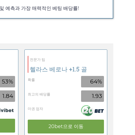
및 예측과 가장 매력적인 베팅 배당률!
전문가 팁
헬라스 베로나 +1.5 골
확률
53%
64%
최고의 배당률
1.84
1.93
마권 업자
20bet
으로 이동