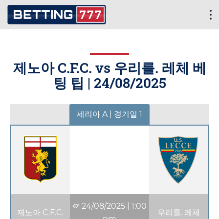
제노아 C.F.C. vs 우리를. 레체 베
팅 팁 |
24/08/2025
세리아 A | 경기일 1
24/08/2025
|
1:00
제노아 C.F.C.
우리를. 레체
pm