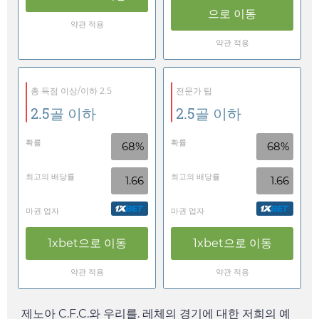
으로 이동
약관 적용
약관 적용
총 득점 이상/이하 2.5
전문가 팁
2.5골 이하
2.5골 이하
확률
확률
68%
68%
최고의 배당률
최고의 배당률
1.66
1.66
마권 업자
마권 업자
1xbet
으로 이동
1xbet
으로 이동
약관 적용
약관 적용
제노아 C.F.C.와 우리를. 레체의 경기에 대한 저희의 예