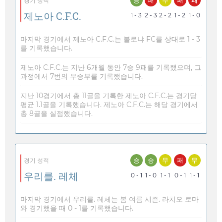
승
패
무
패
패
경기 성적
제노아 C.F.C.
1 - 3
2 - 3
2 - 2
1 - 2
1 - 0
마지막 경기에서 제노아 C.F.C.는 볼로냐 FC를 상대로 1 - 3
를 기록했습니다.
제노아 C.F.C.는 지난 6개월 동안 7승 9패를 기록했으며, 그
과정에서 7번의 무승부를 기록했습니다.
지난 10경기에서 총 11골을 기록한 제노아 C.F.C.는 경기당
평균 1.1골을 기록했습니다. 제노아 C.F.C.는 해당 경기에서
총 8골을 실점했습니다.
승
승
무
패
무
경기 성적
우리를. 레체
0 - 1
1 - 0
1 - 1
0 - 1
1 - 1
마지막 경기에서 우리를. 레체는 봄 여름 시즌. 라치오 로마
와 경기했을 때 0 - 1를 기록했습니다.