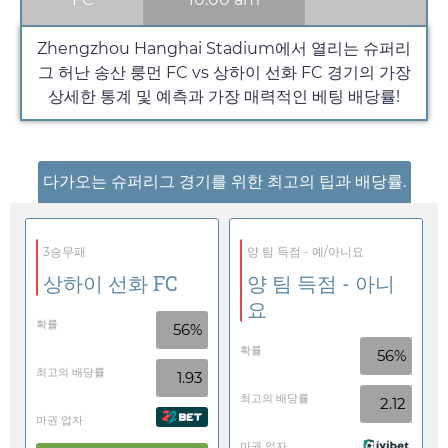
Zhengzhou Hanghai Stadium에서 열리는 슈퍼리
그 허난 송산 룽먼 FC vs 상하이 선화 FC 경기의 가장
상세한 통계 및 예측과 가장 매력적인 베팅 배당률!
다가오는 슈퍼리그 경기를 위한 최고의 팁과 배당률.
3승무패
양 팀 득점 - 예/아니요
상하이 선화 FC
양 팀 득점 - 아니
요
확률
56%
확률
56%
최고의 배당률
1.93
최고의 배당률
2.12
마권 업자
마권 업자