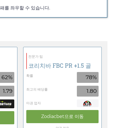
승패를 좌우할 수 있습니다.
전문가 팁
코리치바 FBC PR +1.5 골
확률
62%
78%
최고의 배당률
1.79
1.80
마권 업자
Zodiacbet
으로 이동