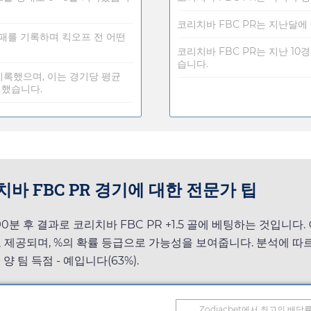
코리치바 FBC PR는 지난달에 
3패를 기록하며 킥오프 전 어떤
코리치바 FBC PR는 지난 10경
습니다.
기록했으며, 이는 경기당 평균
점했습니다.
바 FBC PR 경기에 대한 전문가 팁
90분 후 결과로 코리치바 FBC PR +1.5 골에 베팅하는 것입니
 제공되며, %의 확률 등급으로 가능성을 보여줍니다. 분석에 따
 팀 득점 - 예입니다(63%).
Zodiacbet
에서 최고의 배당