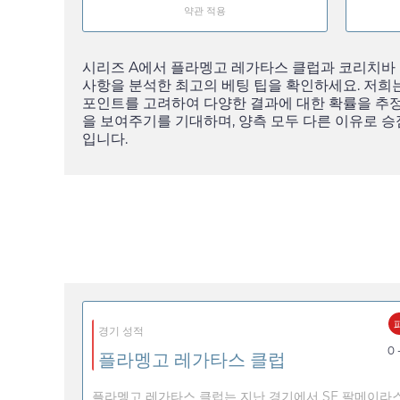
약관 적용
시리즈 A에서 플라멩고 레가타스 클럽과 코리치바 
사항을 분석한 최고의 베팅 팁을 확인하세요. 저희
포인트를 고려하여 다양한 결과에 대한 확률을 추정
을 보여주기를 기대하며, 양측 모두 다른 이유로 승
입니다.
경기 성적
0 
플라멩고 레가타스 클럽
플라멩고 레가타스 클럽는 지난 경기에서 SE 팔메이라스를