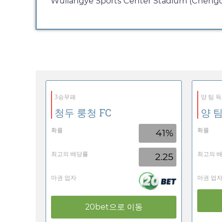
Wuliangye Sports Center Stadium
3승무패
양 팀 득
청두 룽청 FC
양 팀
확률
확률
41%
최고의 배당률
최고의 
2.25
마권 업자
마권 업
20bet
으로 이동