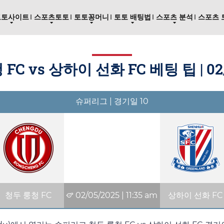
토토사이트
스포츠토토
토토꽁머니
토토 배팅법
스포츠 분석
스포츠 
FC vs 상하이 선화 FC 베팅 팁 |
02
슈퍼리그 | 경기일 10
청두 룽청 FC
02/05/2025
|
11:35 am
상하이 선화 FC