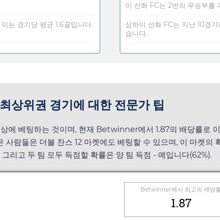
이 선화 FC는 2번의 무승부를
 이는 경기당 평균 1.6골입니다.
상하이 선화 FC는 지난 10경기
습니다.
FC 최상위권 경기에 대한 전문가 팁
이상에 베팅하는 것이며, 현재
Betwinner
에서
1.87
의 배당률로 이
 사람들은 더블 찬스 12 마켓에도 베팅할 수 있으며, 이 마켓의
 그리고 두 팀 모두 득점할 확률은 양 팀 득점 - 예입니다(62%).
Betwinner
에서 최고의 배당
1.87