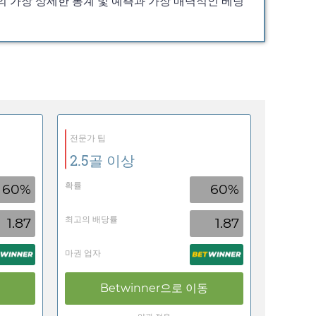
C 경기의 가장 상세한 통계 및 예측과 가장 매력적인 베팅
전문가 팁
2.5골 이상
확률
60%
60%
최고의 배당률
1.87
1.87
마권 업자
Betwinner
으로 이동