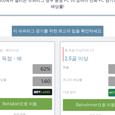
 (Chengdu)에서 열리는 슈퍼리그 청두 룽청 FC vs 상하이 선화 F
배당률!
이 슈퍼리그 경기를 위한 최고의 팁을 확인하세요.
점 - 예/아니요
총 득점 이상/이하 2.5
 득점 - 예
2.5골 이상
확률
62%
배당률
최고의 배당률
1.60
자
마권 업자
Betlabel
으로 이동
Betwinner
으로 이동
약관 적용