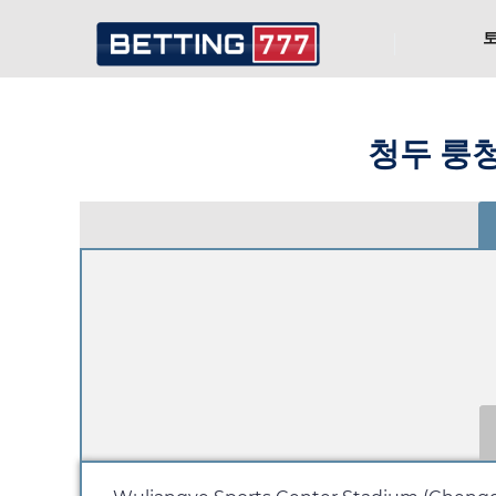
청두 룽청 